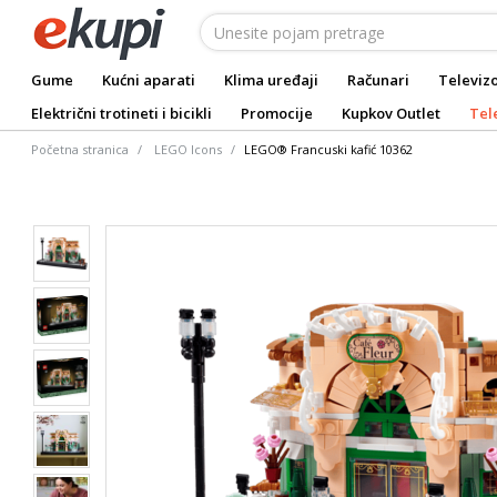
Gume
Kućni aparati
Klima uređaji
Računari
Televizo
Električni trotineti i bicikli
Promocije
Kupkov Outlet
Tel
Početna stranica
LEGO Icons
LEGO® Francuski kafić 10362