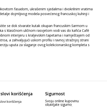
likovitom fasadom, ukrašenim sjedalima i dvokrilnim vratima
detalje dojmljivog modela posvećenog francuskoj kuhinji i
stite se dok stvarate kutak okupan francuskim šarmom u
 s klasičnom uličnom rasvjetom vodi vas do kafića Café
obnom interijeru s kraljevskim tapetama i namještajem od
oa, a zahvaljujući uskom profilu i ravnoj stražnjoj strani
D verziju uputa za slaganje ovog kolekcionarskog kompleta s
slovi korišćenja
Sigurnost
Svoju online kupovinu
lovi korišćenja
obavljate sigurno