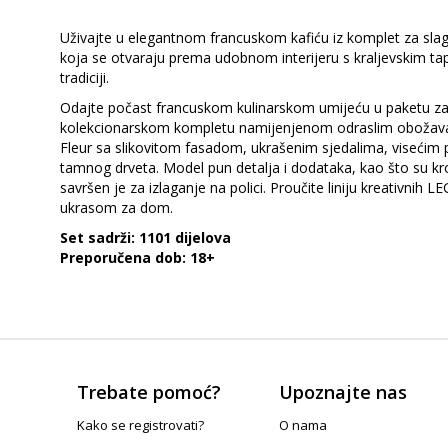
Uživajte u elegantnom francuskom kafiću iz komplet za slag
koja se otvaraju prema udobnom interijeru s kraljevskim ta
tradiciji.
Odajte počast francuskom kulinarskom umijeću u paketu za 
kolekcionarskom kompletu namijenjenom odraslim obožavate
Fleur sa slikovitom fasadom, ukrašenim sjedalima, visećim
tamnog drveta. Model pun detalja i dodataka, kao što su kroa
savršen je za izlaganje na polici. Proučite liniju kreativni
ukrasom za dom.
Set sadrži: 1101 dijelova
Preporučena dob: 18+
Trebate pomoć?
Upoznajte nas
Kako se registrovati?
O nama