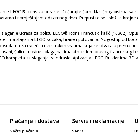
anje LEGO® Icons za odrasle. Dočarajte šarm klasičnog bistroa sa s
petama i namještajem od tamnog drva. Prepustite se i složite brojne 
slaganje ukrasa za policu LEGO® Icons Francuski kafić (10362). Opu
ljima slaganja LEGO kocaka, hrane i putovanja. Nogostup od kocaka
 posudama za cvijeće i dvostrukim vratima koja se otvaraju prema ud
sani, šalice, novine i blagajna, ima atmosferu pravog francuskog bistr
h LEGO kompleta za slaganje za odrasle. Aplikacija LEGO Builder ima 3
Plaćanje i dostava
Servis i reklamacije
U
Načini plaćanja
Servis
Us