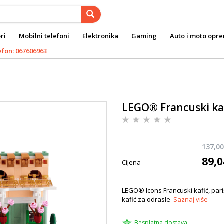
ri
Mobilni telefoni
Elektronika
Gaming
Auto i moto opr
efon: 067606963
LEGO® Francuski ka
137,00
89,0
Cijena
LEGO® Icons Francuski kafić, pari
kafić za odrasle
Saznaj više
Besplatna dostava