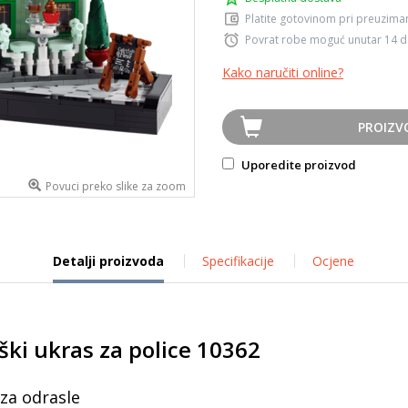
Platite gotovinom pri preuziman
Povrat robe moguć unutar 14 
Kako naručiti online?
PROIZV
Uporedite proizvod
Povuci preko slike za zoom
Detalji proizvoda
Specifikacije
Ocjene
ški ukras za police 10362
za odrasle