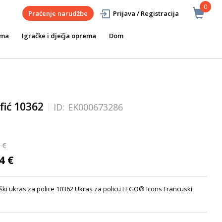
0
Praćenje narudžbe
Prijava / Registracija
ema
Igračke i dječja oprema
Dom
fić 10362
ID:
EK000673286
 €
4 €
ški ukras za police 10362 Ukras za policu LEGO® Icons Francuski