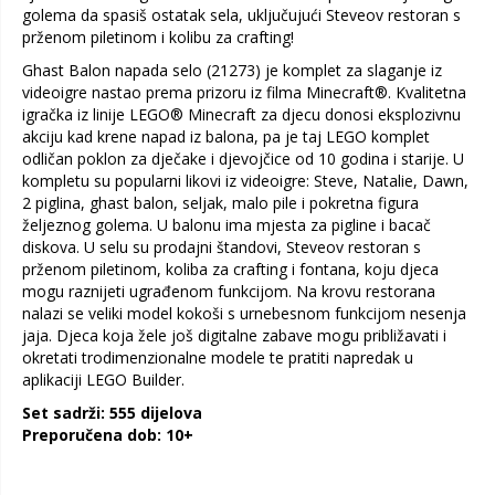
golema da spasiš ostatak sela, uključujući Steveov restoran s
prženom piletinom i kolibu za crafting!
Ghast Balon napada selo (21273) je komplet za slaganje iz
videoigre nastao prema prizoru iz filma Minecraft®. Kvalitetna
igračka iz linije LEGO® Minecraft za djecu donosi eksplozivnu
akciju kad krene napad iz balona, pa je taj LEGO komplet
odličan poklon za dječake i djevojčice od 10 godina i starije. U
kompletu su popularni likovi iz videoigre: Steve, Natalie, Dawn,
2 piglina, ghast balon, seljak, malo pile i pokretna figura
željeznog golema. U balonu ima mjesta za pigline i bacač
diskova. U selu su prodajni štandovi, Steveov restoran s
prženom piletinom, koliba za crafting i fontana, koju djeca
mogu raznijeti ugrađenom funkcijom. Na krovu restorana
nalazi se veliki model kokoši s urnebesnom funkcijom nesenja
jaja. Djeca koja žele još digitalne zabave mogu približavati i
okretati trodimenzionalne modele te pratiti napredak u
aplikaciji LEGO Builder.
Set sadrži: 555 dijelova
Preporučena dob: 10+