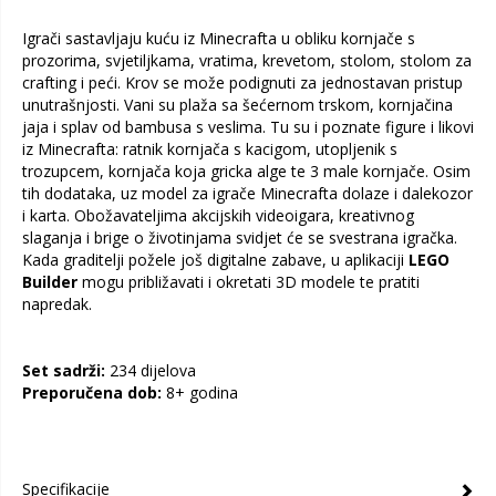
Igrači sastavljaju kuću iz Minecrafta u obliku kornjače s
prozorima, svjetiljkama, vratima, krevetom, stolom, stolom za
crafting i peći. Krov se može podignuti za jednostavan pristup
unutrašnjosti. Vani su plaža sa šećernom trskom, kornjačina
jaja i splav od bambusa s veslima. Tu su i poznate figure i likovi
iz Minecrafta: ratnik kornjača s kacigom, utopljenik s
trozupcem, kornjača koja gricka alge te 3 male kornjače. Osim
tih dodataka, uz model za igrače Minecrafta dolaze i dalekozor
i karta. Obožavateljima akcijskih videoigara, kreativnog
slaganja i brige o životinjama svidjet će se svestrana igračka.
Kada graditelji požele još digitalne zabave, u aplikaciji
LEGO
Builder
mogu približavati i okretati 3D modele te pratiti
napredak.
Set sadrži:
234 dijelova
Preporučena dob:
8+ godina
Specifikacije