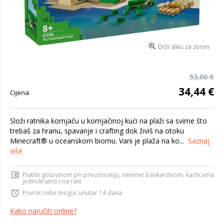
Drži sliku za zoom
53,00 €
34,44 €
Cijena
Složi ratnika kornjaču u kornjačinoj kući na plaži sa svime što
trebaš za hranu, spavanje i crafting dok živiš na otoku
Minecraft® u oceanskom biomu. Vani je plaža na ko...
Saznaj
više
Platite gotovinom pri preuzimanju, internet bankarstvom, karticama
jednokratno i na rate
Povrat robe moguć unutar 14 dana
Kako naručiti online?