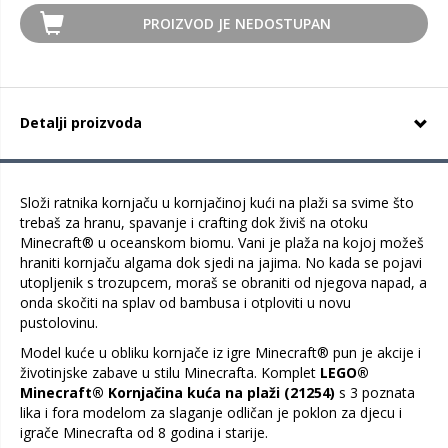
PROIZVOD JE NEDOSTUPAN
Detalji proizvoda
Složi ratnika kornjaču u kornjačinoj kući na plaži sa svime što
trebaš za hranu, spavanje i crafting dok živiš na otoku
Minecraft® u oceanskom biomu. Vani je plaža na kojoj možeš
hraniti kornjaču algama dok sjedi na jajima. No kada se pojavi
utopljenik s trozupcem, moraš se obraniti od njegova napad, a
onda skočiti na splav od bambusa i otploviti u novu
pustolovinu.
Model kuće u obliku kornjače iz igre Minecraft® pun je akcije i
životinjske zabave u stilu Minecrafta. Komplet
LEGO®
Minecraft® Kornjačina kuća na plaži (21254)
s 3 poznata
lika i fora modelom za slaganje odličan je poklon za djecu i
igrače Minecrafta od 8 godina i starije.