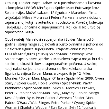
Otputuj u Spider-svijet i zabavi se u pustolovinama s likovima
iz kompleta LEGO® Minifigures Spider-Man: Putovanje kroz
Spider-svijet. Možeš sakupiti 12 figurica iz Marvelova filma,
uključujući Milesa Moralesa i Petera Parkera, a svaka dolazi u
tajanstvenoj kutiji i s autentičnim dodatkom. Povećaj kolekciju
i sudjeluju u pričama o superjunacima. Koji će lik biti u tvojoj
tajanstvenoj kutiji?
Obožavatelji Marvelovih superjunaka i Spider-Mana od 5
godina i stariji mogu sudjelovati u pustolovinama s jednom od
12 složivih figurica superjunaka u tajanstvenim kutijama
LEGO® Minifigures (71050) Spider-Man: Putovanje kroz
Spider-svijet. Složive igračke iz Marvelova svijeta mogu biti dio
kolekcije, ukrasi ili likovi u superjunačkim pričama. U svakoj
kutiji nalazi se jedna tajanstvena složiva kolekcionarska
figurica iz svijeta Spider-Mana, a ukupno ih je 12: Miles
Morales / Spider-Man, Miguel O’Hara / Spider-Man 2099, Gwen
Stacy / Spider Gwen, Hobie Brown / Spider-Punk, Pavitr
Prabhakar / Spider-Man India, Miles G. Morales / Prowler,
Peter B. Parker / Spider-Man i May „Mayday” Parker, Margo
Kess / Spider-Byte, Peter Parker / Werewolf Spider-Man,
Patrick O’Hara / Web-Slinger, Petra Parker / Cyborg Spider-
Woman i Charlotte Webber / Sun-Spider. Svih 12 figurica iz