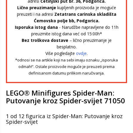
adresi
Cetinjski put br. 36, Podgorica.
Lično preuzimanje
kupljenih proizvoda je moguće
preuzeti i na adresi
Zetatrans carinska skladišta
Ćemovsko polje bb, Podgorica.
Isporuka istog dana
- Narudžbe napravljene do 11h
preuzmite istog dana već od 15:00h*
Bez troškova dostave
– lično preuzimanje je
besplatno.
Više pogledajte
ovdje
.
*odnosi se na artikle koji na sebi imaju oznaku „isporuka
odmah!“. Ostale proizvode moguće je preuzeti prema
definisanom datumu prilikom naručivanja.
LEGO® Minifigures Spider-Man:
Putovanje kroz Spider-svijet 71050
1 od 12 figurica iz Spider-Man: Putovanje kroz
Spider-svijet