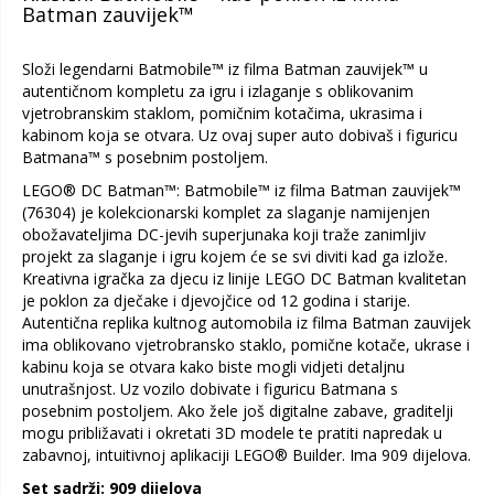
Batman zauvijek™
Složi legendarni Batmobile™ iz filma Batman zauvijek™ u
autentičnom kompletu za igru i izlaganje s oblikovanim
vjetrobranskim staklom, pomičnim kotačima, ukrasima i
kabinom koja se otvara. Uz ovaj super auto dobivaš i figuricu
Batmana™ s posebnim postoljem.
LEGO® DC Batman™: Batmobile™ iz filma Batman zauvijek™
(76304) je kolekcionarski komplet za slaganje namijenjen
obožavateljima DC-jevih superjunaka koji traže zanimljiv
projekt za slaganje i igru kojem će se svi diviti kad ga izlože.
Kreativna igračka za djecu iz linije LEGO DC Batman kvalitetan
je poklon za dječake i djevojčice od 12 godina i starije.
Autentična replika kultnog automobila iz filma Batman zauvijek
ima oblikovano vjetrobransko staklo, pomične kotače, ukrase i
kabinu koja se otvara kako biste mogli vidjeti detaljnu
unutrašnjost. Uz vozilo dobivate i figuricu Batmana s
posebnim postoljem. Ako žele još digitalne zabave, graditelji
mogu približavati i okretati 3D modele te pratiti napredak u
zabavnoj, intuitivnoj aplikaciji LEGO® Builder. Ima 909 dijelova.
Set sadrži: 909 dijelova