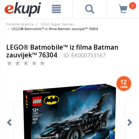
0
Početna stranica
LEGO Super Heroes
LEGO® Batmobile™ iz filma Batman zauvijek™ 76304
LEGO® Batmobile™ iz filma Batman
zauvijek™ 76304
ID
EK000733167