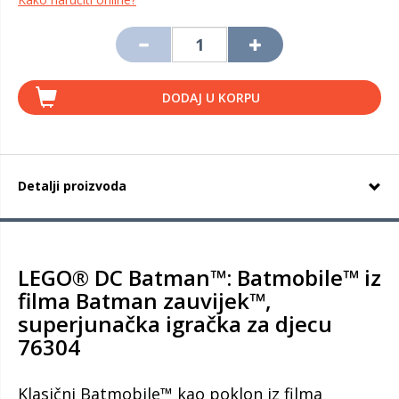
DODAJ U KORPU
Detalji proizvoda
LEGO® DC Batman™: Batmobile™ iz
filma Batman zauvijek™,
superjunačka igračka za djecu
76304
Klasični Batmobile™ kao poklon iz filma