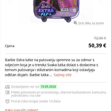
Drži sliku za zoom
72,00 €
50,39 €
Cijena
Barbie Extra lutke na putovanju spremne su za odmor s
odjećom koja je u trendu! Svaka lutka dolazi s dodacima s
temom putovanja i stiliziranim komadima koji ostavljaju
odličan dojam. Barbie lutka ...
Saznaj više
Dostavljamo već od
15.09.2026
Platite gotovinom pri preuzimanju, internet bankarstvom, karticama
jednokratno i na rate
Povrat robe moguć unutar 14 dana
Kako naručiti online?