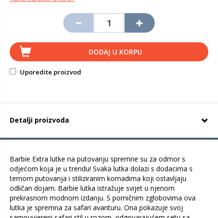
DODAJ U KORPU
Uporedite proizvod
Detalji proizvoda
Barbie Extra lutke na putovanju spremne su za odmor s
odjećom koja je u trendu! Svaka lutka dolazi s dodacima s
temom putovanja i stiliziranim komadima koji ostavljaju
odličan dojam. Barbie lutka istražuje svijet u njenom
prekrasnom modnom izdanju. S pomičnim zglobovima ova
lutka je spremna za safari avanturu. Ona pokazuje svoj
samouvjereni safari stil u rozom, odgovarajućem setu sa