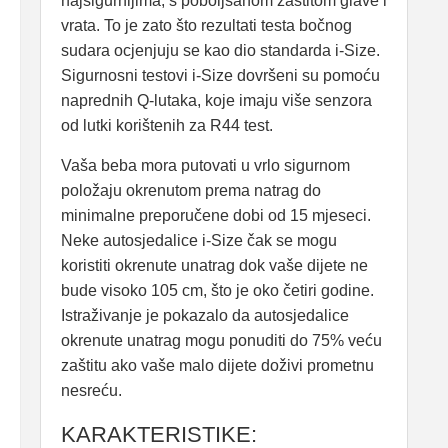
najsigurnijima, s poboljšanom zaštitom glave i
vrata. To je zato što rezultati testa bočnog
sudara ocjenjuju se kao dio standarda i-Size.
Sigurnosni testovi i-Size dovršeni su pomoću
naprednih Q-lutaka, koje imaju više senzora
od lutki korištenih za R44 test.
Vaša beba mora putovati u vrlo sigurnom
položaju okrenutom prema natrag do
minimalne preporučene dobi od 15 mjeseci.
Neke autosjedalice i-Size čak se mogu
koristiti okrenute unatrag dok vaše dijete ne
bude visoko 105 cm, što je oko četiri godine.
Istraživanje je pokazalo da autosjedalice
okrenute unatrag mogu ponuditi do 75% veću
zaštitu ako vaše malo dijete doživi prometnu
nesreću.
KARAKTERISTIKE: