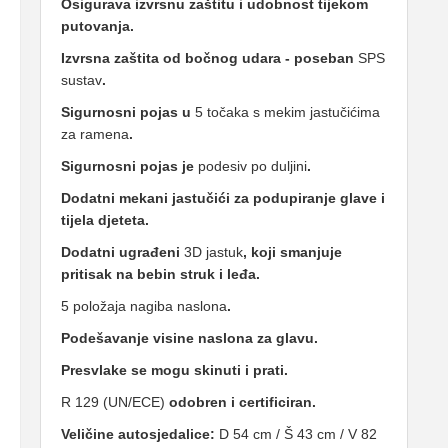
Osigurava izvrsnu zaštitu i udobnost tijekom
putovanja.
Izvrsna zaštita od bočnog udara - poseban
SPS
sustav
.
Sigurnosni pojas u
5 točaka s mekim jastučićima
za ramena
.
Sigurnosni pojas je
podesiv po duljini
.
Dodatni mekani jastučići za podupiranje glave i
tijela djeteta.
Dodatni ugrađeni
3D jastuk
, koji smanjuje
pritisak na bebin struk i leđa.
5 položaja nagiba naslona
.
Podešavanje visine naslona za glavu.
Presvlake se mogu skinuti i prati.
R 129 (UN/ECE)
odobren i certificiran.
Veličine autosjedalice:
D 54 cm / Š 43 cm / V 82