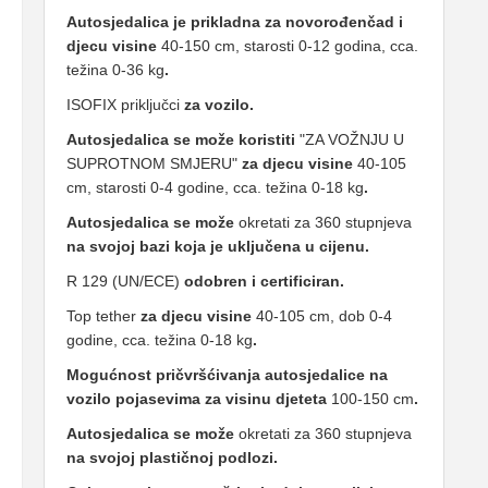
Autosjedalica je prikladna za novorođenčad i
djecu visine
40-150 cm, starosti 0-12 godina, cca.
težina 0-36 kg
.
ISOFIX priključci
za vozilo.
Autosjedalica se može koristiti
"ZA VOŽNJU U
SUPROTNOM SMJERU"
za djecu visine
40-105
cm, starosti 0-4 godine, cca. težina 0-18 kg
.
Autosjedalica se može
okretati za 360 stupnjeva
na svojoj bazi koja je uključena u cijenu.
R 129 (UN/ECE)
odobren i certificiran.
Top tether
za djecu visine
40-105 cm, dob 0-4
godine, cca. težina 0-18 kg
.
Mogućnost pričvršćivanja autosjedalice na
vozilo pojasevima za visinu djeteta
100-150 cm
.
Autosjedalica se može
okretati za 360 stupnjeva
na svojoj plastičnoj podlozi.