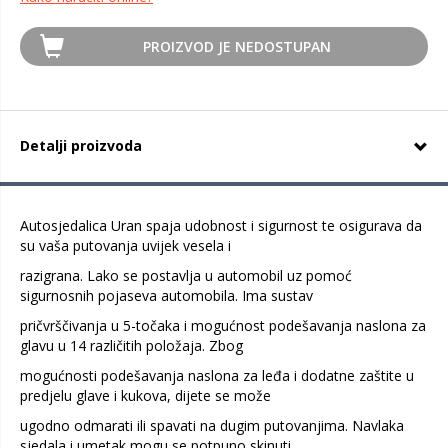
PROIZVOD JE NEDOSTUPAN
Detalji proizvoda
Autosjedalica Uran spaja udobnost i sigurnost te osigurava da
su vaša putovanja uvijek vesela i
razigrana. Lako se postavlja u automobil uz pomoć
sigurnosnih pojaseva automobila. Ima sustav
pričvrščivanja u 5-točaka i mogućnost podešavanja naslona za
glavu u 14 različitih položaja. Zbog
mogućnosti podešavanja naslona za leđa i dodatne zaštite u
predjelu glave i kukova, dijete se može
ugodno odmarati ili spavati na dugim putovanjima. Navlaka
sjedala i umetak mogu se potpuno skinuti.