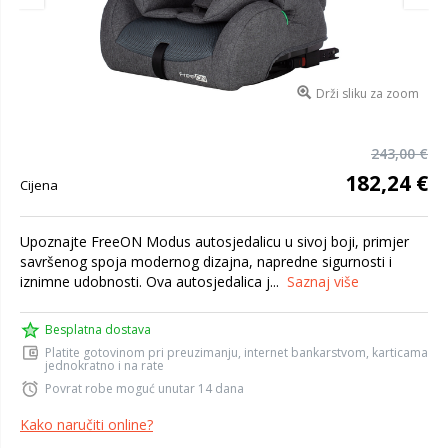
Drži sliku za zoom
243,00 €
182,24 €
Cijena
Upoznajte FreeON Modus autosjedalicu u sivoj boji, primjer
savršenog spoja modernog dizajna, napredne sigurnosti i
iznimne udobnosti. Ova autosjedalica j...
Saznaj više
Besplatna dostava
Platite gotovinom pri preuzimanju, internet bankarstvom, karticama
jednokratno i na rate
Povrat robe moguć unutar 14 dana
Kako naručiti online?