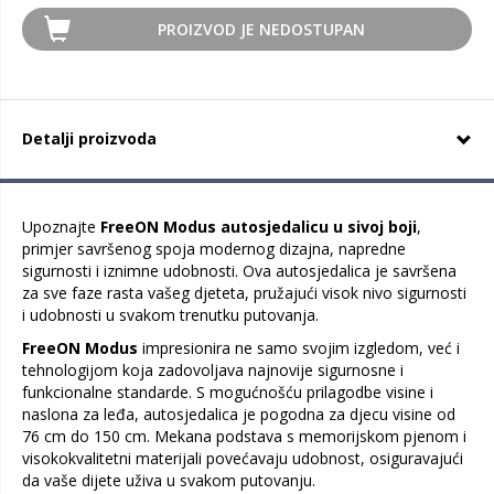
PROIZVOD JE NEDOSTUPAN
Detalji proizvoda
Upoznajte
FreeON Modus
autosjedalicu u sivoj boji
,
primjer savršenog spoja modernog dizajna, napredne
sigurnosti i iznimne udobnosti. Ova autosjedalica je savršena
za sve faze rasta vašeg djeteta, pružajući visok nivo sigurnosti
i udobnosti u svakom trenutku putovanja.
FreeON Modus
impresionira ne samo svojim izgledom, već i
tehnologijom koja zadovoljava najnovije sigurnosne i
funkcionalne standarde. S mogućnošću prilagodbe visine i
naslona za leđa, autosjedalica je pogodna za djecu visine od
76 cm do 150 cm. Mekana podstava s memorijskom pjenom i
visokokvalitetni materijali povećavaju udobnost, osiguravajući
da vaše dijete uživa u svakom putovanju.