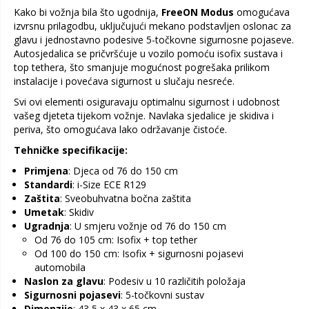
Kako bi vožnja bila što ugodnija,
FreeON Modus
omogućava
izvrsnu prilagodbu, uključujući mekano podstavljen oslonac za
glavu i jednostavno podesive 5-točkovne sigurnosne pojaseve.
Autosjedalica se pričvršćuje u vozilo pomoću isofix sustava i
top tethera, što smanjuje mogućnost pogrešaka prilikom
instalacije i povećava sigurnost u slučaju nesreće.
Svi ovi elementi osiguravaju optimalnu sigurnost i udobnost
vašeg djeteta tijekom vožnje. Navlaka sjedalice je skidiva i
periva, što omogućava lako održavanje čistoće.
Tehničke specifikacije:
Primjena
: Djeca od 76 do 150 cm
Standardi
: i-Size ECE R129
Zaštita
: Sveobuhvatna bočna zaštita
Umetak
: Skidiv
Ugradnja
: U smjeru vožnje od 76 do 150 cm
Od 76 do 105 cm: Isofix + top tether
Od 100 do 150 cm: Isofix + sigurnosni pojasevi
automobila
Naslon za glavu
: Podesiv u 10 različitih položaja
Sigurnosni pojasevi
: 5-točkovni sustav
Dimenzije
: 43,5 x 43 x 65 cm