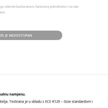
ju, internet bankarstvom, karticama jednokratno i na rate
dana
OD JE NEDOSTUPAN
nalnu namjenu.
elja. Testirana je u skladu s ECE R129 – iSize standardom i