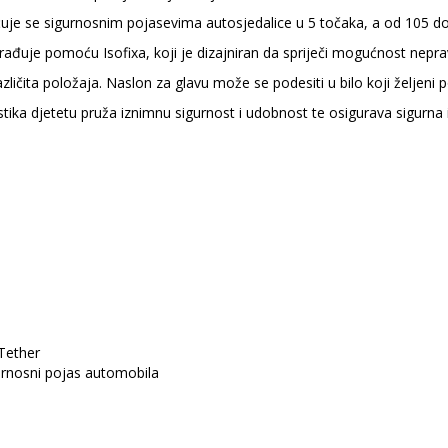
ršćuje se sigurnosnim pojasevima autosjedalice u 5 točaka, a od 105
rađuje pomoću Isofixa, koji je dizajniran da spriječi mogućnost nepra
čita položaja. Naslon za glavu može se podesiti u bilo koji željeni po
stika djetetu pruža iznimnu sigurnost i udobnost te osigurava sigurna 
 Tether
urnosni pojas automobila