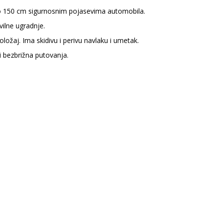
 do 150 cm sigurnosnim pojasevima automobila.
vilne ugradnje.
ložaj. Ima skidivu i perivu navlaku i umetak.
i bezbrižna putovanja.