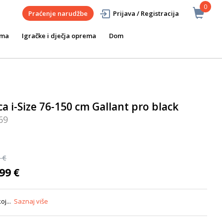
0
Praćenje narudžbe
Prijava / Registracija
ema
Igračke i dječja oprema
Dom
a i-Size 76-150 cm Gallant pro black
69
 €
99 €
oj...
Saznaj više