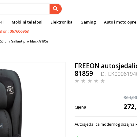
ri
Mobilni telefoni
Elektronika
Gaming
Auto i moto opr
efon: 067606963
150 cm Gallant pro black 81859
FREEON autosjedalic
81859
ID:
EK0006194
364,00
272,
Cijena
Autosjedalica modernog dizajna k