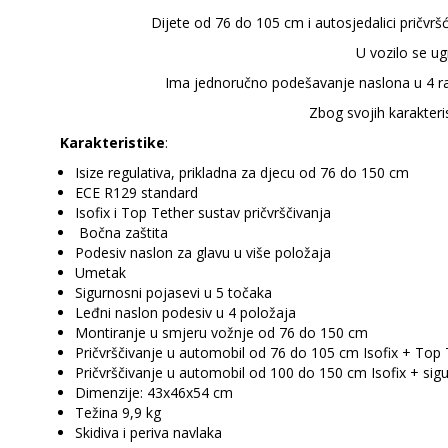
Dijete od 76 do 105 cm i autosjedalici pričv
U vozilo se ug
Ima jednoručno podešavanje naslona u 4 razli
Zbog svojih karakteri
Karakteristike
:
Isize regulativa, prikladna za djecu od 76 do 150 cm
ECE R129 standard
Isofix i Top Tether sustav pričvrščivanja
Bočna zaštita
Podesiv naslon za glavu u više položaja
Umetak
Sigurnosni pojasevi u 5 točaka
Leđni naslon podesiv u 4 položaja
Montiranje u smjeru vožnje od 76 do 150 cm
Pričvrščivanje u automobil od 76 do 105 cm Isofix + Top
Pričvrščivanje u automobil od 100 do 150 cm Isofix + sig
Dimenzije: 43x46x54 cm
Težina 9,9 kg
Skidiva i periva navlaka