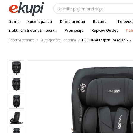
Gume
Kućni aparati
Klima uređaji
Računari
Televizo
Električni trotineti i bicikli
Promocije
Kupkov Outlet
Tel
Početna stranica
Autosjedišta i oprema
FREEON autosjedalica i-Size 76-