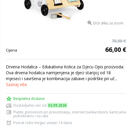
Drži sliku za zoom
70,00 €
66,00 €
Cijena
Drvena Hodalica – Edukativna Kolica za Djecu Opis proizvoda:
Ova drvena hodalica namijenjena je djeci starijoj od 18
mjeseci i savršena je kombinacija zabave i podrške pri uč...
Saznaj više
Besplatna dostava
Dostavljamo već od
02.09.2026
Platite gotovinom pri preuzimanju, internet bankarstvom, karticama
jednokratno i na rate
Povrat robe moguć unutar 14 dana