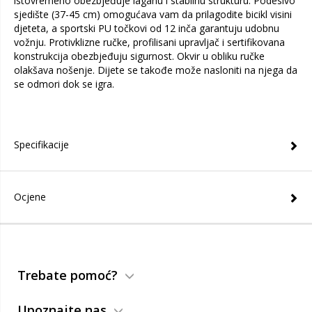
istovremeno obezbjeđuje laganu i stabilnu strukturu. Podesivo
sjedište (37-45 cm) omogućava vam da prilagodite bicikl visini
djeteta, a sportski PU točkovi od 12 inča garantuju udobnu
vožnju. Protivklizne ručke, profilisani upravljač i sertifikovana
konstrukcija obezbjeđuju sigurnost. Okvir u obliku ručke
olakšava nošenje. Dijete se takođe može nasloniti na njega da
se odmori dok se igra.
Specifikacije
Ocjene
Trebate pomoć?
Upoznajte nas