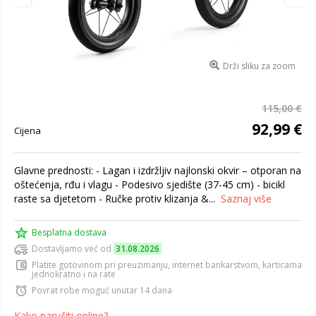
Drži sliku za zoom
115,00 €
92,99 €
Cijena
Glavne prednosti: - Lagan i izdržljiv najlonski okvir – otporan na
oštećenja, rđu i vlagu - Podesivo sjedište (37-45 cm) - bicikl
raste sa djetetom - Ručke protiv klizanja &...
Saznaj više
Besplatna dostava
Dostavljamo već od
31.08.2026
Platite gotovinom pri preuzimanju, internet bankarstvom, karticama
jednokratno i na rate
Povrat robe moguć unutar 14 dana
Kako naručiti online?