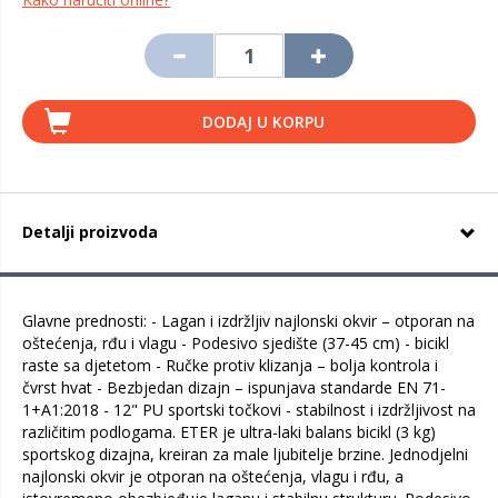
DODAJ U KORPU
Detalji proizvoda
Glavne prednosti: - Lagan i izdržljiv najlonski okvir – otporan na
oštećenja, rđu i vlagu - Podesivo sjedište (37-45 cm) - bicikl
raste sa djetetom - Ručke protiv klizanja – bolja kontrola i
čvrst hvat - Bezbjedan dizajn – ispunjava standarde EN 71-
1+A1:2018 - 12" PU sportski točkovi - stabilnost i izdržljivost na
različitim podlogama. ETER je ultra-laki balans bicikl (3 kg)
sportskog dizajna, kreiran za male ljubitelje brzine. Jednodjelni
najlonski okvir je otporan na oštećenja, vlagu i rđu, a