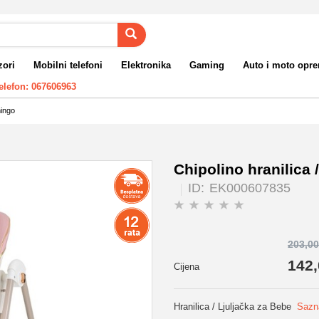
zori
Mobilni telefoni
Elektronika
Gaming
Auto i moto opr
elefon: 067606963
mingo
Chipolino hranilica 
ID:
EK000607835
203,00
142,
Cijena
Hranilica / Ljuljačka za Bebe
Sazna