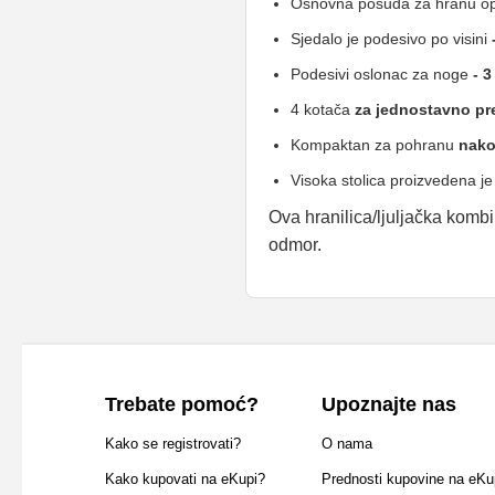
Osnovna posuda za hranu op
Sjedalo je podesivo po visini
-
Podesivi oslonac za noge
- 3
4 kotača
za jednostavno pre
Kompaktan za pohranu
nakon
Visoka stolica proizvedena 
Ova hranilica/ljuljačka kombin
odmor.
Trebate pomoć?
Upoznajte nas
Kako se registrovati?
O nama
Kako kupovati na eKupi?
Prednosti kupovine na eKu