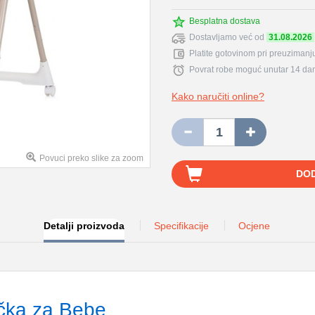
Besplatna dostava
Dostavljamo već od
31.08.2026
Platite gotovinom pri preuzimanju
Povrat robe moguć unutar 14 da
Kako naručiti online?
Povuci preko slike za zoom
DO
Detalji proizvoda
Specifikacije
Ocjene
jačka za Bebe