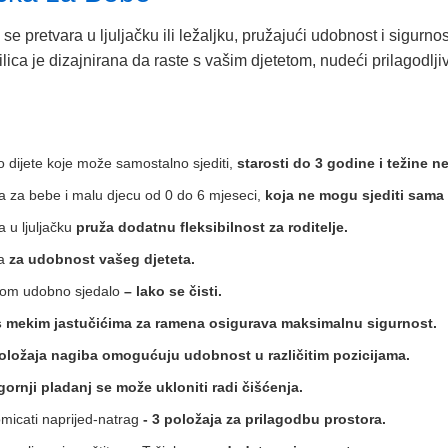
 se pretvara u ljuljačku ili ležaljku, pružajući udobnost i sigurn
lica je dizajnirana da raste s vašim djetetom, nudeći prilagodlji
o dijete koje može samostalno sjediti,
starosti do 3 godine i težine ne
dna za bebe i malu djecu od 0 do 6 mjeseci,
koja ne mogu sjediti sama 
a u ljuljačku
pruža dodatnu fleksibilnost za roditelje.
a
za udobnost vašeg djeteta.
ožom udobno sjedalo
– lako se čisti.
 mekim jastučićima za ramena osigurava maksimalnu sigurnost.
oložaja nagiba omogućuju udobnost u različitim pozicijama.
gornji pladanj se može ukloniti radi čišćenja.
icati naprijed-natrag
- 3 položaja za prilagodbu prostora.