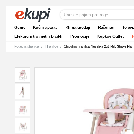
Gume
Kućni aparati
Klima uređaji
Računari
Televi
Električni trotineti i bicikli
Promocije
Kupkov Outlet
T
Početna stranica
Hranilice
Chipolino hranilica / ležaljka 2u1 Milk Shake Fla