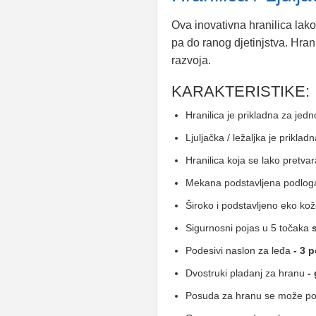
Ova inovativna hranilica lako
pa do ranog djetinjstva. Hrani
razvoja.
KARAKTERISTIKE:
Hranilica je prikladna za jedn
Ljuljačka / ležaljka je prikla
Hranilica koja se lako pretvar
Mekana podstavljena podlog
Široko i podstavljeno eko k
Sigurnosni pojas u 5 točaka
s
Podesivi naslon za leđa
- 3 p
Dvostruki pladanj za hranu
- 
Posuda za hranu se može pom