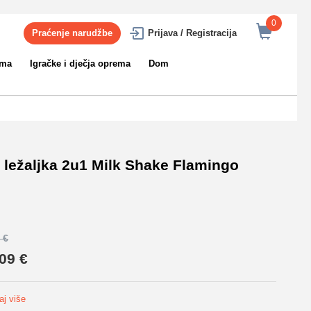
0
Praćenje narudžbe
Prijava / Registracija
ema
Igračke i dječja oprema
Dom
/ ležaljka 2u1 Milk Shake Flamingo
 €
09 €
j više