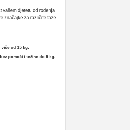
ost vašem djetetu od rođenja
ve značajke za različite faze
 više od 15 kg.
bez pomoći i težine do 9 kg.