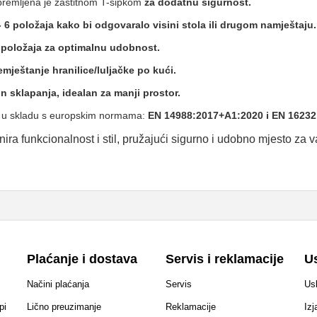
remljena je zaštitnom T-šipkom
za dodatnu sigurnost.
 6 položaja kako bi odgovaralo visini stola ili drugom namještaju.
 položaja za optimalnu udobnost.
mještanje hranilice/luljačke po kući.
 sklapanja, idealan za manji prostor.
je u skladu s europskim normama:
EN 14988:2017+A1:2020 i EN 16232
ira funkcionalnost i stil, pružajući sigurno i udobno mjesto za va
Plaćanje i dostava
Servis i reklamacije
Us
Načini plaćanja
Servis
Usl
pi
Lično preuzimanje
Reklamacije
Izj