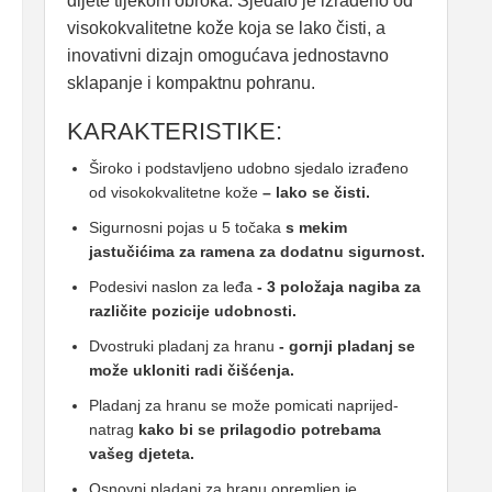
dijete tijekom obroka. Sjedalo je izrađeno od
visokokvalitetne kože koja se lako čisti, a
inovativni dizajn omogućava jednostavno
sklapanje i kompaktnu pohranu.
KARAKTERISTIKE:
Široko i podstavljeno udobno sjedalo izrađeno
od visokokvalitetne kože
– lako se čisti.
Sigurnosni pojas u 5 točaka
s mekim
jastučićima za ramena za dodatnu sigurnost.
Podesivi naslon za leđa
- 3 položaja nagiba za
različite pozicije udobnosti.
Dvostruki pladanj za hranu
- gornji pladanj se
može ukloniti radi čišćenja.
Pladanj za hranu se može pomicati naprijed-
natrag
kako bi se prilagodio potrebama
vašeg djeteta.
Osnovni pladanj za hranu opremljen je