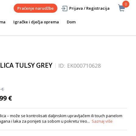
0
Praćenje narudžbe
Prijava / Registracija
ema
Igračke i dječja oprema
Dom
LICA TULSY GREY
ID:
EK000710628
 €
99 €
lica – može se kontrolisati daljinskim upravljačem ili touch panelom
gana i laka za ponijeti sa sobom u pokretu Veo...
Saznaj više