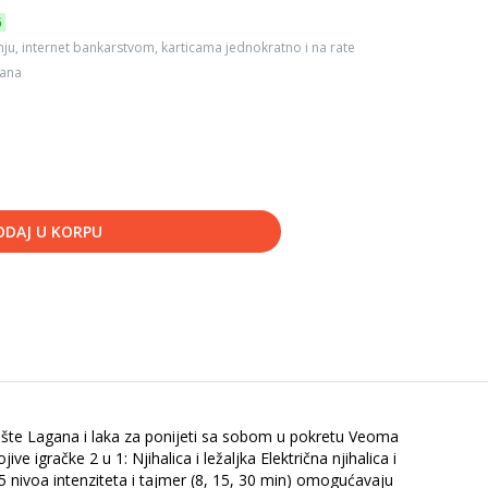
6
ju, internet bankarstvom, karticama jednokratno i na rate
dana
ODAJ U KORPU
dište Lagana i laka za ponijeti sa sobom u pokretu Veoma
gračke 2 u 1: Njihalica i ležaljka Električna njihalica i
5 nivoa intenziteta i tajmer (8, 15, 30 min) omogućavaju