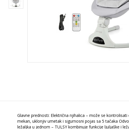
Glavne prednosti: Električna njihalica – može se kontrolisa
mekan, uklonjiv umetak i sigurnosni pojas sa 5 tačaka Odvoji
ležaljka u jednom – TULSY kombinuje funkcije ljuljaške i le