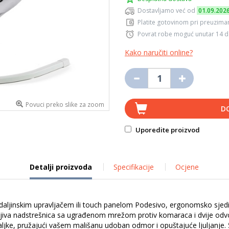
Dostavljamo već od
01.09.202
Platite gotovinom pri preuziman
Povrat robe moguć unutar 14 
Kako naručiti online?
Povuci preko slike za zoom
D
Uporedite proizvod
Detalji proizvoda
Specifikacije
Ocjene
ti daljinskim upravljačem ili touch panelom Podesivo, ergonomsko sje
va nadstrešnica sa ugrađenom mrežom protiv komaraca i dvije odvojive i
žaljke, pružajući vašem mališanu udoban odmor i opuštajuće ljuljanje. 