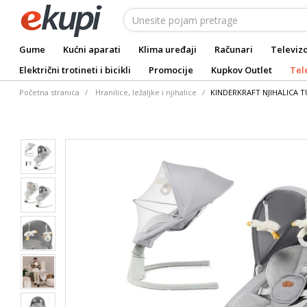
Gume
Kućni aparati
Klima uređaji
Računari
Televizo
Električni trotineti i bicikli
Promocije
Kupkov Outlet
Tel
Početna stranica
Hranilice, ležaljke i njihalice
KINDERKRAFT NJIHALICA 