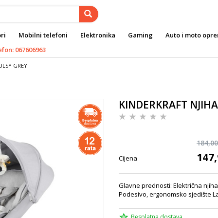
ri
Mobilni telefoni
Elektronika
Gaming
Auto i moto opr
efon: 067606963
TULSY GREY
KINDERKRAFT NJIHA
184,00
147,
Cijena
Glavne prednosti: Električna njiha
Podesivo, ergonomsko sjedište La
Besplatna dostava