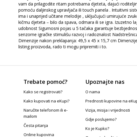
vam da prilagodite ritam potrebama djeteta, dajući roditelji
pomoću daljinskog upravljača ili touch panela . Intuitivni
ima i unaprijed učitane melodije , uključujući umirujuće zv
kičmu djeteta – bilo da spava, odmara ili se igra. Izuzetno 
udobnost Sigurnosni pojas u 5 tačaka garantuje bezbjednost
senzorne igračke stimulišu razvoj i radoznalost Nadstrešnica
Dimenzije nakon preklapanja: 49,5 x 45 x 15,7 cm Dimenzije 
listing proizvoda, rado ti mogu pripremiti i to.
Trebate pomoć?
Upoznajte nas
Kako se registrovati?
O nama
Kako kupovati na eKupi?
Prednosti kupovine na eKu
Naručite telefonom ili e-
Vizija, misija i vrijednosti
mailom
Gdje poslujemo?
Česta pitanja
Ko je Kupko?
Online kupovina