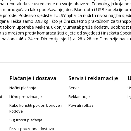
ma trenutak da se usredsrede na svoje obaveze. Tehnologija koja podrž
 sistem omogućava lako podešavanje, dok Bluetooth i USB konekcije o
uke prirode. Podesivo sjedište TULSY njihalica nudi tri nivoa nagiba s
lagana Teška samo 3,93 kg , što je čini izuzetno praktičnom za transp
 tokom upotrebe Mekani, uklonjiv umetak pruža dodatnu udobnost i pr
 sa mrežom protiv komaraca štiti dijete od svjetlosti i insekata Specif
naslona: 46 x 24 cm Dimenzije sjedišta: 28 x 28 cm Dimenzije nadstre
Plaćanje i dostava
Servis i reklamacije
U
Načini plaćanja
Servis
Us
pi
Lično preuzimanje
Reklamacije
Iz
Kako koristiti poklon bonove i
Povrati i otkazi
kodove
Sigurnost plaćanja
Brza i pouzdana dostava