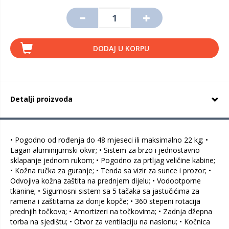
DODAJ U KORPU
Detalji proizvoda
• Pogodno od rođenja do 48 mjeseci ili maksimalno 22 kg; •
Lagan aluminijumski okvir; • Sistem za brzo i jednostavno
sklapanje jednom rukom; • Pogodno za prtljag veličine kabine;
• Kožna ručka za guranje; • Tenda sa vizir za sunce i prozor; •
Odvojiva kožna zaštita na prednjem dijelu; • Vodootporne
tkanine; • Sigurnosni sistem sa 5 tačaka sa jastučićima za
ramena i zaštitama za donje kopče; • 360 stepeni rotacija
prednjih točkova; • Amortizeri na točkovima; • Zadnja džepna
torba na sjedištu; • Otvor za ventilaciju na naslonu; • Kočnica