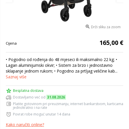
Drži sliku za zoom
165,00 €
Cijena
• Pogodno od rođenja do 48 mjeseci ili maksimalno 22 kg; •
Lagan aluminijumski okvir; • Sistem za brzo i jednostavno
sklapanje jednom rukom; • Pogodno za prtljag veličine kab...
Saznaj više
Besplatna dostava
Dostavljamo već od
31.08.2026
Platite gotovinom pri preuzimanju, internet bankarstvom, karticama
jednokratno i na rate
Povrat robe moguć unutar 14 dana
Kako naručiti online?