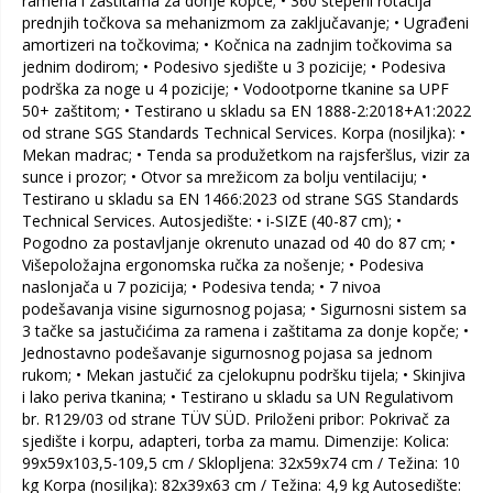
ramena i zaštitama za donje kopče; • 360 stepeni rotacija
prednjih točkova sa mehanizmom za zaključavanje; • Ugrađeni
amortizeri na točkovima; • Kočnica na zadnjim točkovima sa
jednim dodirom; • Podesivo sjedište u 3 pozicije; • Podesiva
podrška za noge u 4 pozicije; • Vodootporne tkanine sa UPF
50+ zaštitom; • Testirano u skladu sa EN 1888-2:2018+A1:2022
od strane SGS Standards Technical Services. Korpa (nosiljka): •
Mekan madrac; • Tenda sa produžetkom na rajsferšlus, vizir za
sunce i prozor; • Otvor sa mrežicom za bolju ventilaciju; •
Testirano u skladu sa EN 1466:2023 od strane SGS Standards
Technical Services. Autosjedište: • i-SIZE (40-87 cm); •
Pogodno za postavljanje okrenuto unazad od 40 do 87 cm; •
Višepoložajna ergonomska ručka za nošenje; • Podesiva
naslonjača u 7 pozicija; • Podesiva tenda; • 7 nivoa
podešavanja visine sigurnosnog pojasa; • Sigurnosni sistem sa
3 tačke sa jastučićima za ramena i zaštitama za donje kopče; •
Jednostavno podešavanje sigurnosnog pojasa sa jednom
rukom; • Mekan jastučić za cjelokupnu podršku tijela; • Skinjiva
i lako periva tkanina; • Testirano u skladu sa UN Regulativom
br. R129/03 od strane TÜV SÜD. Priloženi pribor: Pokrivač za
sjedište i korpu, adapteri, torba za mamu. Dimenzije: Kolica:
99x59x103,5-109,5 cm / Sklopljena: 32x59x74 cm / Težina: 10
kg Korpa (nosiljka): 82x39x63 cm / Težina: 4,9 kg Autosedište: