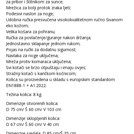
za pribor i štitnikom za sunce;
Mrežica za bolji protok zraka ljeti;
Podesivi naslon za noge;
Udobna ručka presvučena visokokvalitetnom ručno šivanom
eko kožom;
Velika košara za pohranu;
Ručka za povlačenje/guranje nakon držanja;
Jednostavno sklapanje jednom rukom;
Pojas na ručki za dodatnu sigurnost;
Navlaka za noge uključena;
Mreža protiv komaraca uključena;
Svi kotači se brzo otpuštaju i imaju ovjes;
Stražnji kotači s karičkom kočnicom;
Kolica su proizvedena u skladu s europskim standardom
EN1888-1 + A1:2022.
Težina kolica: 8 kg.
Dimenzije otvorenih kolica:
D 75 cm/ Š 60 cm/ V 103 cm
Dimenzije sklopljenih kolica:
D 67 cm/ Š 60 cm/ V 40 cm
Dimenzije sjedala: D 85 cm/Š 35 cm