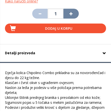
Kako naručiti online?
DODAJ U KORPU
Detalji proizvoda
Dječja kolica Chipolino Combo prikladna su za novorođenčad i
djecu do 22 kg težine.
Klasičan i čvrst okvir s ugrađenim ovjesom;
Naslon za leđa je podesiv u više položaja prema potrebama
djeteta;
Uklonjivi štitnik prednjeg branika s presvlakom od eko kože;
Sigurnosni pojas u 5 točaka s mekim jastučićima za ramena;
Podesivi i produživi veliki krović s dijelom za gledanje, džepom