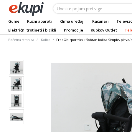
Gume
Kućni aparati
Klima uređaji
Računari
Televizo
Električni trotineti i bicikli
Promocije
Kupkov Outlet
Tel
Početna stranica
Kolica
FreeON sportska kišobran kolica Simple, plavo/b