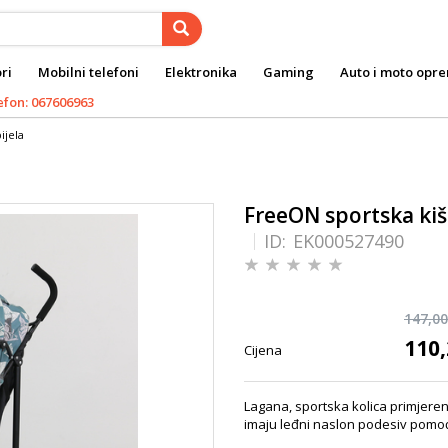
ri
Mobilni telefoni
Elektronika
Gaming
Auto i moto opr
efon: 067606963
ijela
FreeON sportska kiš
ID:
EK000527490
147,00
110,
Cijena
Lagana, sportska kolica primjerena
imaju leđni naslon podesiv pomoć