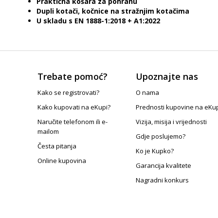
Praktična košara za pohranu
Dupli kotači, kočnice na stražnjim kotačima
U skladu s EN 1888-1:2018 + A1:2022
Trebate pomoć?
Upoznajte nas
Kako se registrovati?
O nama
Kako kupovati na eKupi?
Prednosti kupovine na eKu
Naručite telefonom ili e-
Vizija, misija i vrijednosti
mailom
Gdje poslujemo?
Česta pitanja
Ko je Kupko?
Online kupovina
Garancija kvalitete
Nagradni konkurs