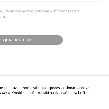
ju, internet bankarstvom, karticama jednokratno i na rate
dana
OD JE NEDOSTUPAN
on
podesiv pomoću trake, kao i podesiv oslonac za noge.
dataka
.
Krović
se može koristiti na dva načina, za lakši