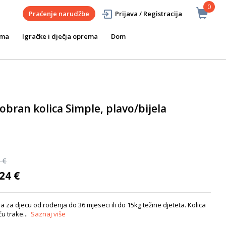
0
Praćenje narudžbe
Prijava / Registracija
ema
Igračke i dječja oprema
Dom
obran kolica Simple, plavo/bijela
 €
24 €
 za djecu od rođenja do 36 mjeseci ili do 15kg težine djeteta. Kolica
u trake...
Saznaj više