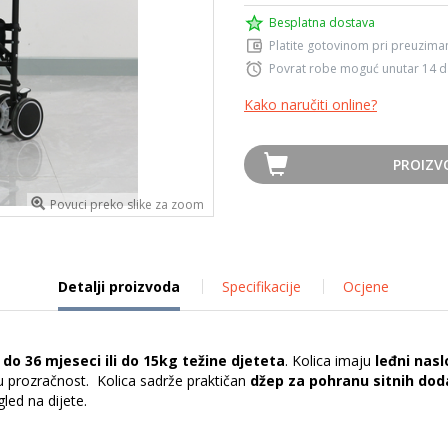
Besplatna dostava
Platite gotovinom pri preuziman
Povrat robe moguć unutar 14 
Kako naručiti online?
PROIZV
Povuci preko slike za zoom
Detalji proizvoda
Specifikacije
Ocjene
 do 36 mjeseci ili do 15kg težine djeteta
. Kolica imaju
leđni nasl
 prozračnost. Kolica sadrže praktičan
džep za pohranu sitnih do
led na dijete.