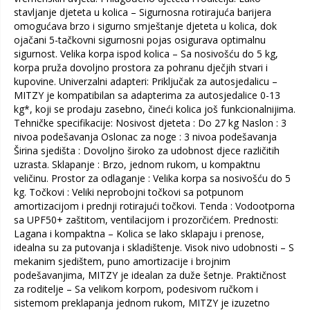
stavljanje djeteta u kolica – Sigurnosna rotirajuća barijera
omogućava brzo i sigurno smještanje djeteta u kolica, dok
ojačani 5-tačkovni sigurnosni pojas osigurava optimalnu
sigurnost. Velika korpa ispod kolica – Sa nosivošću do 5 kg,
korpa pruža dovoljno prostora za pohranu dječjih stvari i
kupovine. Univerzalni adapteri: Priključak za autosjedalicu –
MITZY je kompatibilan sa adapterima za autosjedalice 0-13
kg*, koji se prodaju zasebno, čineći kolica još funkcionalnijima.
Tehničke specifikacije: Nosivost djeteta : Do 27 kg Naslon : 3
nivoa podešavanja Oslonac za noge : 3 nivoa podešavanja
Širina sjedišta : Dovoljno široko za udobnost djece različitih
uzrasta. Sklapanje : Brzo, jednom rukom, u kompaktnu
veličinu. Prostor za odlaganje : Velika korpa sa nosivošću do 5
kg. Točkovi : Veliki neprobojni točkovi sa potpunom
amortizacijom i prednji rotirajući točkovi. Tenda : Vodootporna
sa UPF50+ zaštitom, ventilacijom i prozorčićem. Prednosti:
Lagana i kompaktna – Kolica se lako sklapaju i prenose,
idealna su za putovanja i skladištenje. Visok nivo udobnosti – S
mekanim sjedištem, puno amortizacije i brojnim
podešavanjima, MITZY je idealan za duže šetnje. Praktičnost
za roditelje – Sa velikom korpom, podesivom ručkom i
sistemom preklapanja jednom rukom, MITZY je izuzetno