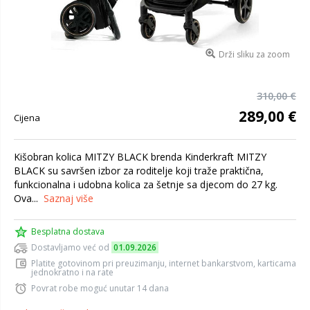
Drži sliku za zoom
310,00 €
289,00 €
Cijena
Kišobran kolica MITZY BLACK brenda Kinderkraft MITZY
BLACK su savršen izbor za roditelje koji traže praktična,
funkcionalna i udobna kolica za šetnje sa djecom do 27 kg.
Ova...
Saznaj više
Besplatna dostava
Dostavljamo već od
01.09.2026
Platite gotovinom pri preuzimanju, internet bankarstvom, karticama
jednokratno i na rate
Povrat robe moguć unutar 14 dana