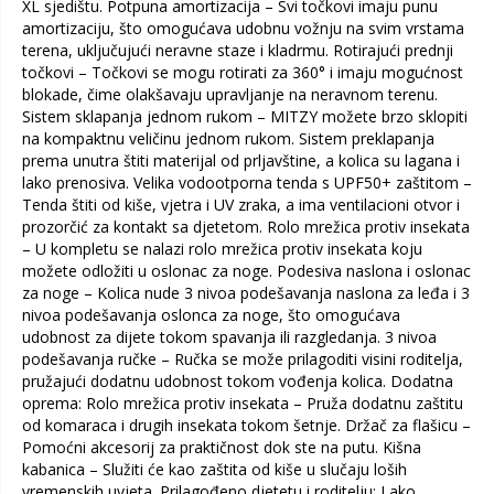
XL sjedištu. Potpuna amortizacija – Svi točkovi imaju punu
amortizaciju, što omogućava udobnu vožnju na svim vrstama
terena, uključujući neravne staze i kladrmu. Rotirajući prednji
točkovi – Točkovi se mogu rotirati za 360° i imaju mogućnost
blokade, čime olakšavaju upravljanje na neravnom terenu.
Sistem sklapanja jednom rukom – MITZY možete brzo sklopiti
na kompaktnu veličinu jednom rukom. Sistem preklapanja
prema unutra štiti materijal od prljavštine, a kolica su lagana i
lako prenosiva. Velika vodootporna tenda s UPF50+ zaštitom –
Tenda štiti od kiše, vjetra i UV zraka, a ima ventilacioni otvor i
prozorčić za kontakt sa djetetom. Rolo mrežica protiv insekata
– U kompletu se nalazi rolo mrežica protiv insekata koju
možete odložiti u oslonac za noge. Podesiva naslona i oslonac
za noge – Kolica nude 3 nivoa podešavanja naslona za leđa i 3
nivoa podešavanja oslonca za noge, što omogućava
udobnost za dijete tokom spavanja ili razgledanja. 3 nivoa
podešavanja ručke – Ručka se može prilagoditi visini roditelja,
pružajući dodatnu udobnost tokom vođenja kolica. Dodatna
oprema: Rolo mrežica protiv insekata – Pruža dodatnu zaštitu
od komaraca i drugih insekata tokom šetnje. Držač za flašicu –
Pomoćni akcesorij za praktičnost dok ste na putu. Kišna
kabanica – Služiti će kao zaštita od kiše u slučaju loših
vremenskih uvjeta. Prilagođeno djetetu i roditelju: Lako