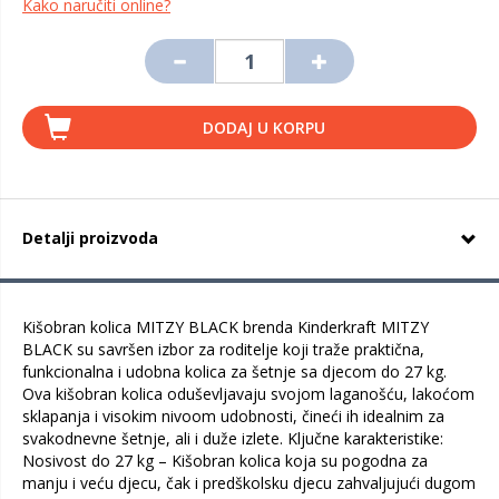
Kako naručiti online?
DODAJ U KORPU
Detalji proizvoda
Kišobran kolica MITZY BLACK brenda Kinderkraft MITZY
BLACK su savršen izbor za roditelje koji traže praktična,
funkcionalna i udobna kolica za šetnje sa djecom do 27 kg.
Ova kišobran kolica oduševljavaju svojom laganošću, lakoćom
sklapanja i visokim nivoom udobnosti, čineći ih idealnim za
svakodnevne šetnje, ali i duže izlete. Ključne karakteristike:
Nosivost do 27 kg – Kišobran kolica koja su pogodna za
manju i veću djecu, čak i predškolsku djecu zahvaljujući dugom