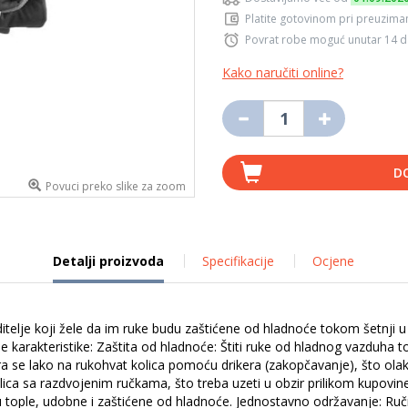
Platite gotovinom pri preuziman
Povrat robe moguć unutar 14 
Kako naručiti online?
D
Povuci preko slike za zoom
Detalji proizvoda
Specifikacije
Ocjene
itelje koji žele da im ruke budu zaštićene od hladnoće tokom šetnji 
čne karakteristike: Zaštita od hladnoće: Štiti ruke od hladnog vazduha
a se lako na rukohvat kolica pomoću drikera (zakopčavanje), što olakš
a sa razdvojenim ručkama, što treba uzeti u obzir prilikom kupovin
anu tople, udobne i zaštićene od hladnoće. Jednostavno održavanje: R