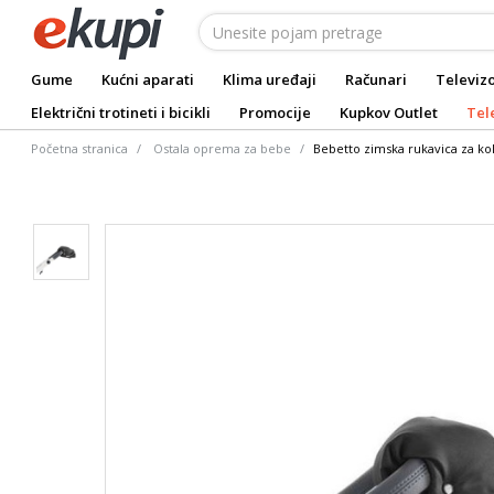
Gume
Kućni aparati
Klima uređaji
Računari
Televizo
Električni trotineti i bicikli
Promocije
Kupkov Outlet
Tel
Početna stranica
Ostala oprema za bebe
Bebetto zimska rukavica za kol