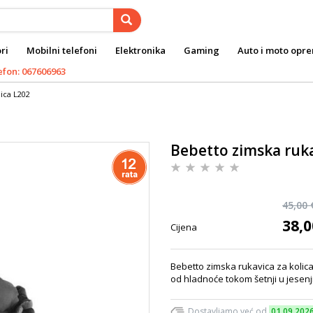
ri
Mobilni telefoni
Elektronika
Gaming
Auto i moto opr
efon: 067606963
ica L202
Bebetto zimska ruka
45,00 
38,0
Cijena
Bebetto zimska rukavica za kolica
od hladnoće tokom šetnji u jesenj
Dostavljamo već od
01.09.202