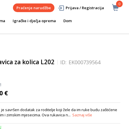
0
Praćenje narudžbe
Prijava / Registracija
ema
Igračke i dječja oprema
Dom
vica za kolica L202
ID:
EK000739564
€
0 €
 je savršen dodatak za roditelje koji žele da im ruke budu zaštićene
im i zimskim mjesecima. Ova rukavica n...
Saznaj više
6