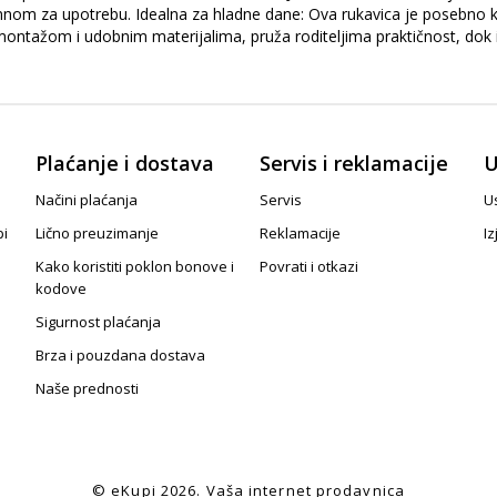
remnom za upotrebu. Idealna za hladne dane: Ova rukavica je posebno 
ažom i udobnim materijalima, pruža roditeljima praktičnost, dok is
Plaćanje i dostava
Servis i reklamacije
U
Načini plaćanja
Servis
Us
pi
Lično preuzimanje
Reklamacije
Iz
Kako koristiti poklon bonove i
Povrati i otkazi
kodove
Sigurnost plaćanja
Brza i pouzdana dostava
Naše prednosti
© eKupi
2026. Vaša internet prodavnica