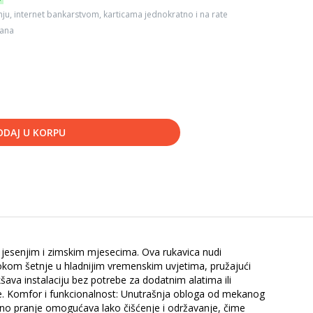
ju, internet bankarstvom, karticama jednokratno i na rate
dana
ODAJ U KORPU
u jesenjim i zimskim mjesecima. Ova rukavica nudi
 tokom šetnje u hladnijim vremenskim uvjetima, pružajući
ava instalaciju bez potrebe za dodatnim alatima ili
e. Komfor i funkcionalnost: Unutrašnja obloga od mekanog
učno pranje omogućava lako čišćenje i održavanje, čime