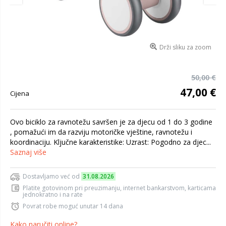
Drži sliku za zoom
50,00 €
47,00 €
Cijena
Ovo biciklo za ravnotežu savršen je za djecu od 1 do 3 godine
, pomažući im da razviju motoričke vještine, ravnotežu i
koordinaciju. Ključne karakteristike: Uzrast: Pogodno za djec...
Saznaj više
Dostavljamo već od
31.08.2026
Platite gotovinom pri preuzimanju, internet bankarstvom, karticama
jednokratno i na rate
Povrat robe moguć unutar 14 dana
Kako naručiti online?