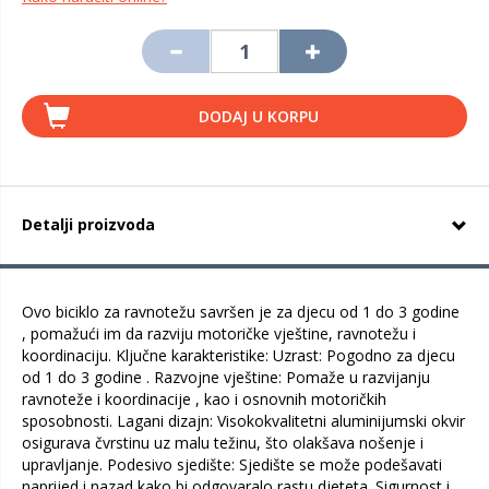
DODAJ U KORPU
Detalji proizvoda
Ovo biciklo za ravnotežu savršen je za djecu od 1 do 3 godine
, pomažući im da razviju motoričke vještine, ravnotežu i
koordinaciju. Ključne karakteristike: Uzrast: Pogodno za djecu
od 1 do 3 godine . Razvojne vještine: Pomaže u razvijanju
ravnoteže i koordinacije , kao i osnovnih motoričkih
sposobnosti. Lagani dizajn: Visokokvalitetni aluminijumski okvir
osigurava čvrstinu uz malu težinu, što olakšava nošenje i
upravljanje. Podesivo sjedište: Sjedište se može podešavati
naprijed i nazad kako bi odgovaralo rastu djeteta. Sigurnost i