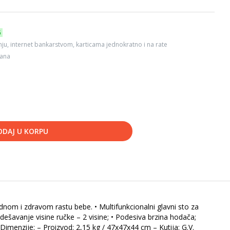
6
ju, internet bankarstvom, karticama jednokratno i na rate
dana
ODAJ U KORPU
dnom i zdravom rastu bebe. • Multifunkcionalni glavni sto za
 Podešavanje visine ručke – 2 visine; • Podesiva brzina hodača;
imenzije: – Proizvod: 2,15 kg / 47x47x44 cm – Kutija: G.V.