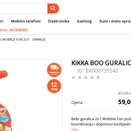
ri
Mobilni telefoni
Elektronika
Gaming
Auto i moto opr
efon: 067606963
U WOBBLE FUN 2U1 - ORANGE
KIKKA BOO GURALIC
ID:
EK000739542
67,00 
59,0
Cijena
Bebi guralica 2u1 Wobble Fun pod
koordinaciju i doprinosi bezbjedno
više