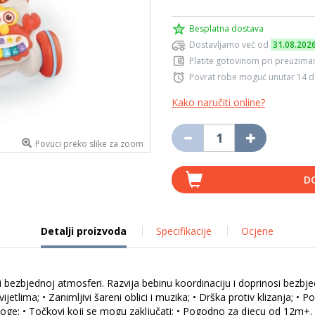
Besplatna dostava
Dostavljamo već od
31.08.202
Platite gotovinom pri preuziman
Povrat robe moguć unutar 14 
Kako naručiti online?
Povuci preko slike za zoom
D
Detalji proizvoda
Specifikacije
Ocjene
bezbjednoj atmosferi. Razvija bebinu koordinaciju i doprinosi bezbje
ijetlima; • Zanimljivi šareni oblici i muzika; • Drška protiv klizanja; •
ge; • Točkovi koji se mogu zaključati; • Pogodno za djecu od 12m+. D