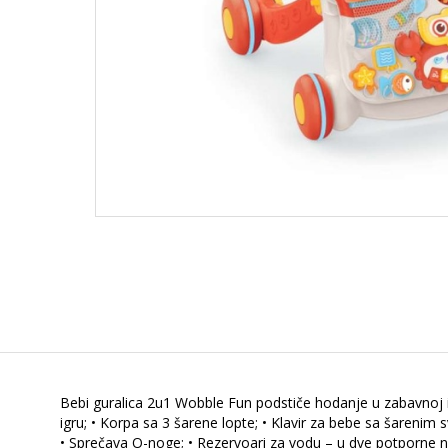
Bebi guralica 2u1 Wobble Fun podstiče hodanje u zabavnoj i 
igru; • Korpa sa 3 šarene lopte; • Klavir za bebe sa šarenim sv
• Sprečava O-noge; • Rezervoari za vodu – u dve potporne no