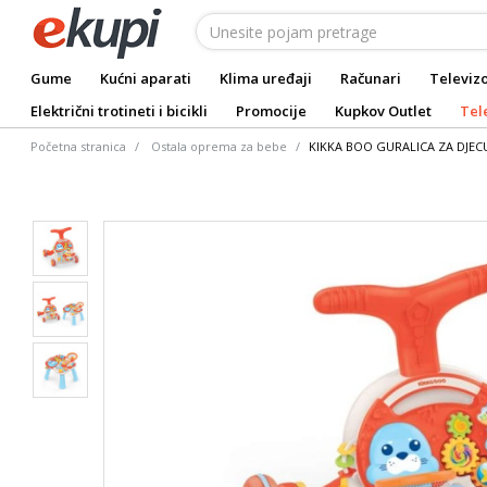
Gume
Kućni aparati
Klima uređaji
Računari
Televizo
Električni trotineti i bicikli
Promocije
Kupkov Outlet
Tel
Početna stranica
Ostala oprema za bebe
KIKKA BOO GURALICA ZA DJEC