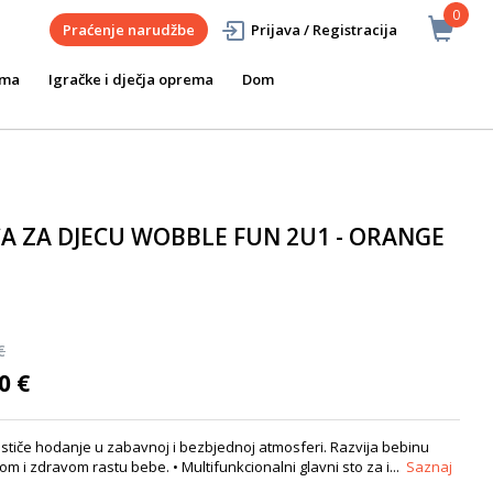
0
Praćenje narudžbe
Prijava / Registracija
ema
Igračke i dječja oprema
Dom
A ZA DJECU WOBBLE FUN 2U1 - ORANGE
€
0 €
stiče hodanje u zabavnoj i bezbjednoj atmosferi. Razvija bebinu
m i zdravom rastu bebe. • Multifunkcionalni glavni sto za i...
Saznaj