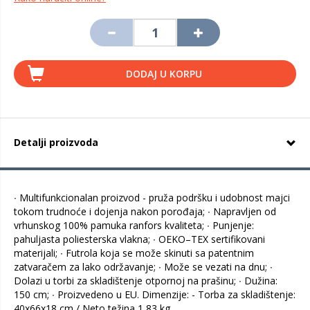
DODAJ U KORPU
Detalji proizvoda
∙ Multifunkcionalan proizvod - pruža podršku i udobnost majci
tokom trudnoće i dojenja nakon porođaja; ∙ Napravljen od
vrhunskog 100% pamuka ranfors kvaliteta; ∙ Punjenje:
pahuljasta poliesterska vlakna; ∙ OEKO–TEX sertifikovani
materijali; ∙ Futrola koja se može skinuti sa patentnim
zatvaračem za lako održavanje; ∙ Može se vezati na dnu; ∙
Dolazi u torbi za skladištenje otpornoj na prašinu; ∙ Dužina:
150 cm; ∙ Proizvedeno u EU. Dimenzije: - Torba za skladištenje:
40x66x18 cm / Neto težina 1,83 kg