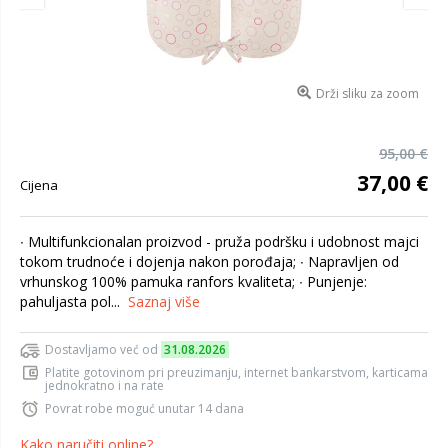
Drži sliku za zoom
95,00 €
37,00 €
Cijena
∙ Multifunkcionalan proizvod - pruža podršku i udobnost majci
tokom trudnoće i dojenja nakon porođaja; ∙ Napravljen od
vrhunskog 100% pamuka ranfors kvaliteta; ∙ Punjenje:
pahuljasta pol...
Saznaj više
Dostavljamo već od
31.08.2026
Platite gotovinom pri preuzimanju, internet bankarstvom, karticama
jednokratno i na rate
Povrat robe moguć unutar 14 dana
Kako naručiti online?