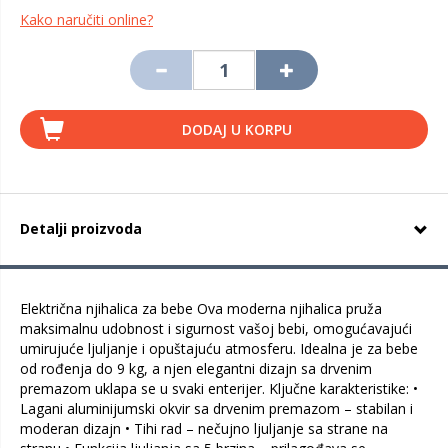
Kako naručiti online?
DODAJ U KORPU
Detalji proizvoda
Električna njihalica za bebe Ova moderna njihalica pruža
maksimalnu udobnost i sigurnost vašoj bebi, omogućavajući
umirujuće ljuljanje i opuštajuću atmosferu. Idealna je za bebe
od rođenja do 9 kg, a njen elegantni dizajn sa drvenim
premazom uklapa se u svaki enterijer. Ključne karakteristike: •
Lagani aluminijumski okvir sa drvenim premazom – stabilan i
moderan dizajn • Tihi rad – nečujno ljuljanje sa strane na