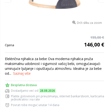
Drži sliku za zoom
155,00 €
146,00 €
Cijena
Električna njihalica za bebe Ova moderna njihalica pruža
maksimalnu udobnost i sigurnost vašoj bebi, omogućavajući
umirujuće ljuljanje i opuštajuću atmosferu. Idealna je za bebe
od...
Saznaj više
Besplatna dostava
Dostavljamo već od
28.08.2026
Platite gotovinom pri preuzimanju, internet bankarstvom, karticama
jednokratno i na rate
Povrat robe moguć unutar 14 dana