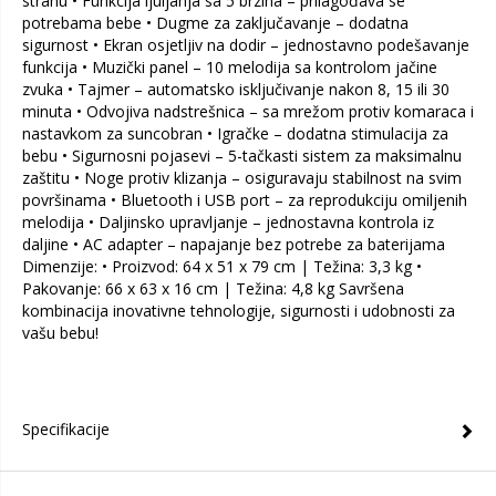
stranu • Funkcija ljuljanja sa 5 brzina – prilagođava se
potrebama bebe • Dugme za zaključavanje – dodatna
sigurnost • Ekran osjetljiv na dodir – jednostavno podešavanje
funkcija • Muzički panel – 10 melodija sa kontrolom jačine
zvuka • Tajmer – automatsko isključivanje nakon 8, 15 ili 30
minuta • Odvojiva nadstrešnica – sa mrežom protiv komaraca i
nastavkom za suncobran • Igračke – dodatna stimulacija za
bebu • Sigurnosni pojasevi – 5-tačkasti sistem za maksimalnu
zaštitu • Noge protiv klizanja – osiguravaju stabilnost na svim
površinama • Bluetooth i USB port – za reprodukciju omiljenih
melodija • Daljinsko upravljanje – jednostavna kontrola iz
daljine • AC adapter – napajanje bez potrebe za baterijama
Dimenzije: • Proizvod: 64 x 51 x 79 cm | Težina: 3,3 kg •
Pakovanje: 66 x 63 x 16 cm | Težina: 4,8 kg Savršena
kombinacija inovativne tehnologije, sigurnosti i udobnosti za
vašu bebu!
Specifikacije