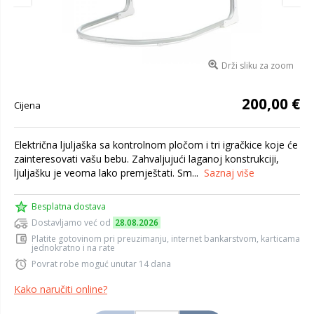
Drži sliku za zoom
200,00 €
Cijena
Električna ljuljaška sa kontrolnom pločom i tri igračkice koje će
zainteresovati vašu bebu. Zahvaljujući laganoj konstrukciji,
ljuljašku je veoma lako premještati. Sm...
Saznaj više
Besplatna dostava
Dostavljamo već od
28.08.2026
Platite gotovinom pri preuzimanju, internet bankarstvom, karticama
jednokratno i na rate
Povrat robe moguć unutar 14 dana
Kako naručiti online?