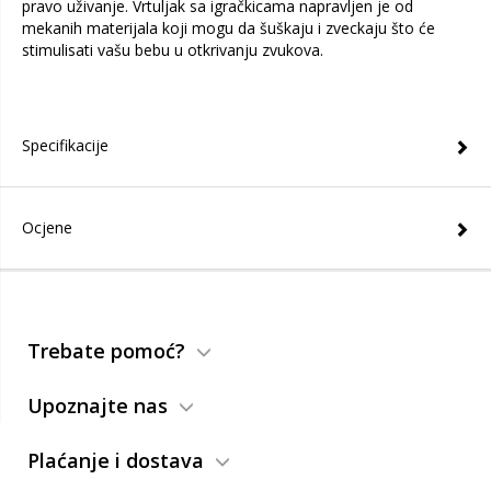
pravo uživanje. Vrtuljak sa igračkicama napravljen je od
mekanih materijala koji mogu da šuškaju i zveckaju što će
stimulisati vašu bebu u otkrivanju zvukova.
Specifikacije
Ocjene
Trebate pomoć?
Upoznajte nas
Plaćanje i dostava