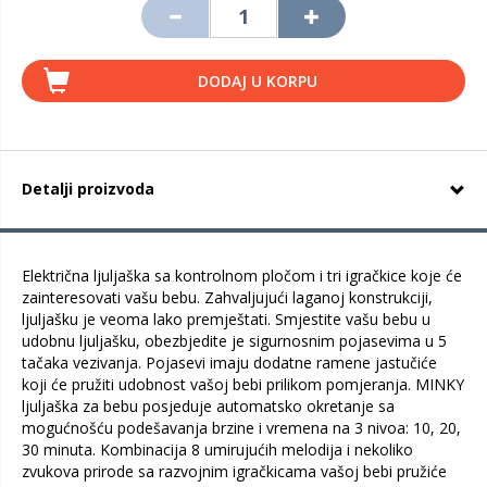
DODAJ U KORPU
Detalji proizvoda
Električna ljuljaška sa kontrolnom pločom i tri igračkice koje će
zainteresovati vašu bebu. Zahvaljujući laganoj konstrukciji,
ljuljašku je veoma lako premještati. Smjestite vašu bebu u
udobnu ljuljašku, obezbjedite je sigurnosnim pojasevima u 5
tačaka vezivanja. Pojasevi imaju dodatne ramene jastučiće
koji će pružiti udobnost vašoj bebi prilikom pomjeranja. MINKY
ljuljaška za bebu posjeduje automatsko okretanje sa
mogućnošću podešavanja brzine i vremena na 3 nivoa: 10, 20,
30 minuta. Kombinacija 8 umirujućih melodija i nekoliko
zvukova prirode sa razvojnim igračkicama vašoj bebi pružiće