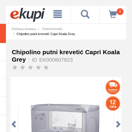
0
Početna stranica
Putni krevetići
Chipolino putni krevetić Capri Koala Grey
Chipolino putni krevetić Capri Koala
Grey
ID
EK000607823