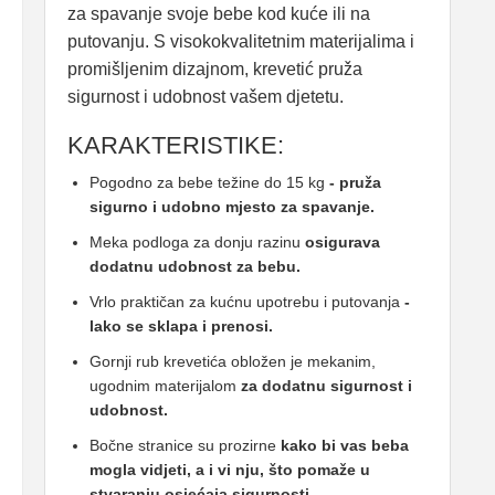
za spavanje svoje bebe kod kuće ili na
putovanju. S visokokvalitetnim materijalima i
promišljenim dizajnom, krevetić pruža
sigurnost i udobnost vašem djetetu.
KARAKTERISTIKE:
Pogodno za bebe težine do 15 kg
- pruža
sigurno i udobno mjesto za spavanje.
Meka podloga za donju razinu
osigurava
dodatnu udobnost za bebu.
Vrlo praktičan za kućnu upotrebu i putovanja
-
lako se sklapa i prenosi.
Gornji rub krevetića obložen je mekanim,
ugodnim materijalom
za dodatnu sigurnost i
udobnost.
Bočne stranice su prozirne
kako bi vas beba
mogla vidjeti, a i vi nju, što pomaže u
stvaranju osjećaja sigurnosti.