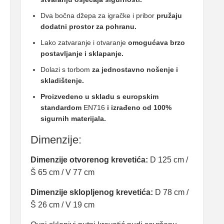
Dva bočna džepa za igračke i pribor
pružaju
dodatni prostor za pohranu.
Lako zatvaranje i otvaranje
omogućava brzo
postavljanje i sklapanje.
Dolazi s torbom
za jednostavno nošenje i
skladištenje.
Proizvedeno u skladu s europskim
standardom
EN716
i izrađeno od 100%
sigurnih materijala.
Dimenzije:
Dimenzije otvorenog krevetića:
D 125 cm /
Š 65 cm / V 77 cm
Dimenzije sklopljenog krevetića:
D 78 cm /
Š 26 cm / V 19 cm