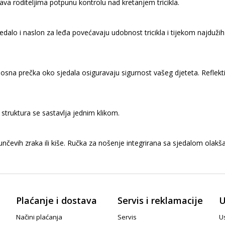
ava roditeljima potpunu kontrolu nad kretanjem tricikla.
a sjedalo i naslon za leđa povećavaju udobnost tricikla i tijekom najdu
nosna prečka oko sjedala osiguravaju sigurnost vašeg djeteta. Reflekti
la struktura se sastavlja jednim klikom.
unčevih zraka ili kiše. Ručka za nošenje integrirana sa sjedalom olakša
Plaćanje i dostava
Servis i reklamacije
U
Načini plaćanja
Servis
Us