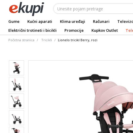
Gume
Kućni aparati
Klima uređaji
Računari
Televizo
Električni trotineti i bicikli
Promocije
Kupkov Outlet
Tel
Početna stranica
Tricikli
Lionelo tricikl Berry, rozi