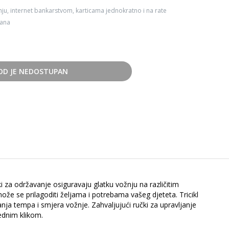
ju, internet bankarstvom, karticama jednokratno i na rate
dana
OD JE NEDOSTUPAN
ki za održavanje osiguravaju glatku vožnju na različitim
že se prilagoditi željama i potrebama vašeg djeteta. Tricikl
a tempa i smjera vožnje. Zahvaljujući ručki za upravljanje
jednim klikom.