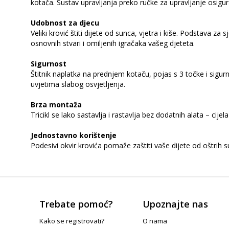
kotača. Sustav upravljanja preko ručke za upravljanje osigur
Udobnost za djecu
Veliki krović štiti dijete od sunca, vjetra i kiše. Podstava z
osnovnih stvari i omiljenih igračaka vašeg djeteta.
Sigurnost
Štitnik naplatka na prednjem kotaču, pojas s 3 točke i sigur
uvjetima slabog osvjetljenja.
Brza montaža
Tricikl se lako sastavlja i rastavlja bez dodatnih alata – cije
Jednostavno korištenje
Podesivi okvir krovića pomaže zaštiti vaše dijete od oštrih s
Trebate pomoć?
Upoznajte nas
Kako se registrovati?
O nama