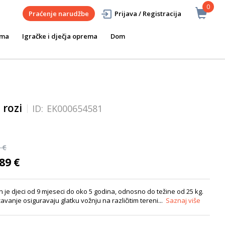
0
Praćenje narudžbe
Prijava / Registracija
ema
Igračke i dječja oprema
Dom
 rozi
ID:
EK000654581
 €
89 €
en je djeci od 9 mjeseci do oko 5 godina, odnosno do težine od 25 kg.
ržavanje osiguravaju glatku vožnju na različitim tereni...
Saznaj više