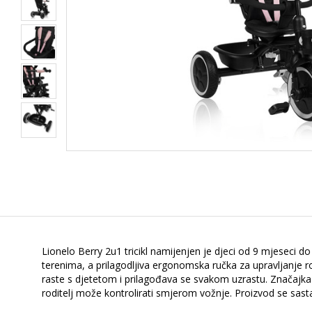
Lionelo Berry 2u1 tricikl namijenjen je djeci od 9 mjeseci do
terenima, a prilagodljiva ergonomska ručka za upravljanje r
raste s djetetom i prilagođava se svakom uzrastu. Značajk
roditelj može kontrolirati smjerom vožnje. Proizvod se sasta