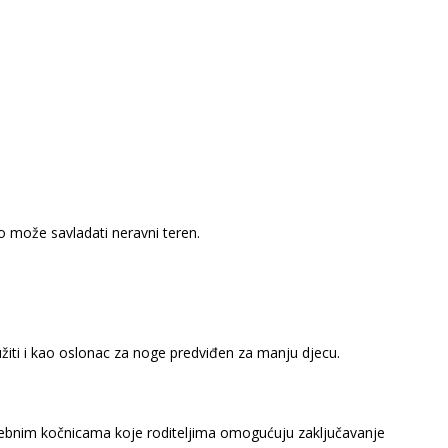
o može savladati neravni teren.
iti i kao oslonac za noge predviđen za manju djecu.
u zasebnim kočnicama koje roditeljima omogućuju zaključavanje