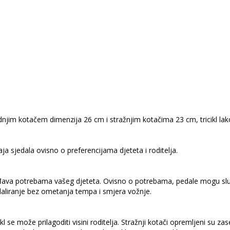
dnjim kotačem dimenzija 26 cm i stražnjim kotačima 23 cm, tricikl lak
 sjedala ovisno o preferencijama djeteta i roditelja.
ođava potrebama vašeg djeteta. Ovisno o potrebama, pedale mogu služ
liranje bez ometanja tempa i smjera vožnje.
ikl se može prilagoditi visini roditelja. Stražnji kotači opremljeni s