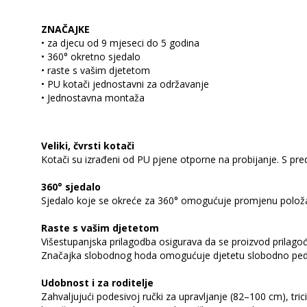
ZNAČAJKE
• za djecu od 9 mjeseci do 5 godina
• 360° okretno sjedalo
• raste s vašim djetetom
• PU kotači jednostavni za održavanje
• Jednostavna montaža
Veliki, čvrsti kotači
Kotači su izrađeni od PU pjene otporne na probijanje. S pre
360° sjedalo
Sjedalo koje se okreće za 360° omogućuje promjenu položaja
Raste s vašim djetetom
Višestupanjska prilagodba osigurava da se proizvod prilag
Značajka slobodnog hoda omogućuje djetetu slobodno peda
Udobnost i za roditelje
Zahvaljujući podesivoj ručki za upravljanje (82–100 cm), tric