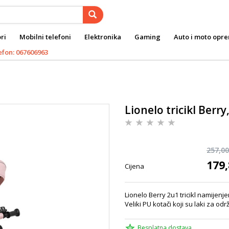
ri
Mobilni telefoni
Elektronika
Gaming
Auto i moto opr
efon: 067606963
Lionelo tricikl Berry,
257,00
179,
Cijena
Lionelo Berry 2u1 tricikl namijenj
Veliki PU kotači koji su laki za od
Besplatna dostava