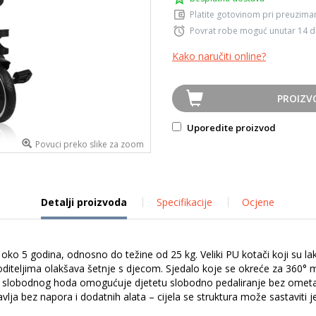
Platite gotovinom pri preuziman
Povrat robe moguć unutar 14 
Kako naručiti online?
PROIZV
Uporedite proizvod
Povuci preko slike za zoom
Detalji proizvoda
Specifikacije
Ocjene
 oko 5 godina, odnosno do težine od 25 kg. Veliki PU kotači koji su la
oditeljima olakšava šetnje s djecom. Sjedalo koje se okreće za 360° mo
a slobodnog hoda omogućuje djetetu slobodno pedaliranje bez ometanj
vlja bez napora i dodatnih alata – cijela se struktura može sastaviti 