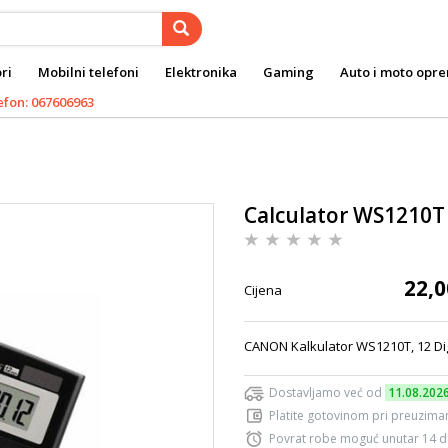
ri
Mobilni telefoni
Elektronika
Gaming
Auto i moto opr
efon: 067606963
Calculator WS1210T
22,0
Cijena
CANON Kalkulator WS1210T, 12 Dig
Dostavljamo već od
11.08.202
Platite gotovinom pri preuziman
Povrat robe moguć unutar 14 