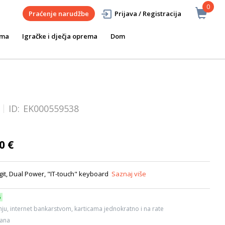
0
Praćenje narudžbe
Prijava / Registracija
ema
Igračke i dječja oprema
Dom
ID:
EK000559538
0 €
it, Dual Power, "IT-touch" keyboard
Saznaj više
6
ju, internet bankarstvom, karticama jednokratno i na rate
dana