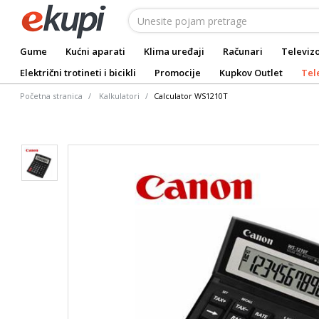
Gume
Kućni aparati
Klima uređaji
Računari
Televizo
Električni trotineti i bicikli
Promocije
Kupkov Outlet
Tel
Početna stranica
Kalkulatori
Calculator WS1210T