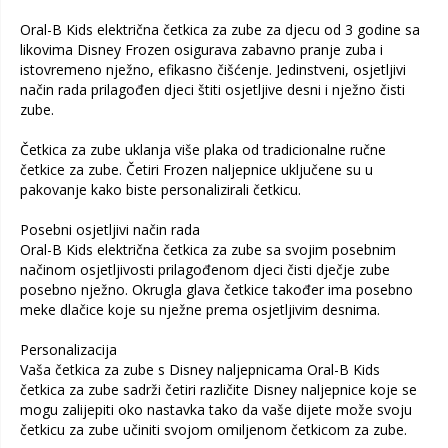
Oral-B Kids električna četkica za zube za djecu od 3 godine sa
likovima Disney Frozen osigurava zabavno pranje zuba i
istovremeno nježno, efikasno čišćenje. Jedinstveni, osjetljivi
način rada prilagođen djeci štiti osjetljive desni i nježno čisti
zube.
Četkica za zube uklanja više plaka od tradicionalne ručne
četkice za zube. Četiri Frozen naljepnice uključene su u
pakovanje kako biste personalizirali četkicu.
Posebni osjetljivi način rada
Oral-B Kids električna četkica za zube sa svojim posebnim
načinom osjetljivosti prilagođenom djeci čisti dječje zube
posebno nježno. Okrugla glava četkice također ima posebno
meke dlačice koje su nježne prema osjetljivim desnima.
Personalizacija
Vaša četkica za zube s Disney naljepnicama Oral-B Kids
četkica za zube sadrži četiri različite Disney naljepnice koje se
mogu zalijepiti oko nastavka tako da vaše dijete može svoju
četkicu za zube učiniti svojom omiljenom četkicom za zube.