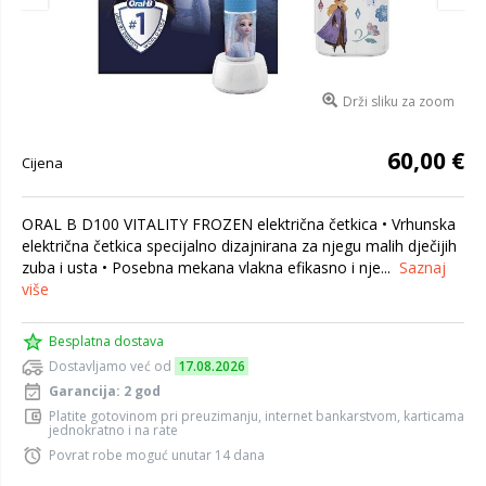
Drži sliku za zoom
60,00 €
Cijena
ORAL B D100 VITALITY FROZEN električna četkica • Vrhunska
električna četkica specijalno dizajnirana za njegu malih dječijih
zuba i usta • Posebna mekana vlakna efikasno i nje...
Saznaj
više
Besplatna dostava
Dostavljamo već od
17.08.2026
Garancija: 2 god
Platite gotovinom pri preuzimanju, internet bankarstvom, karticama
jednokratno i na rate
Povrat robe moguć unutar 14 dana