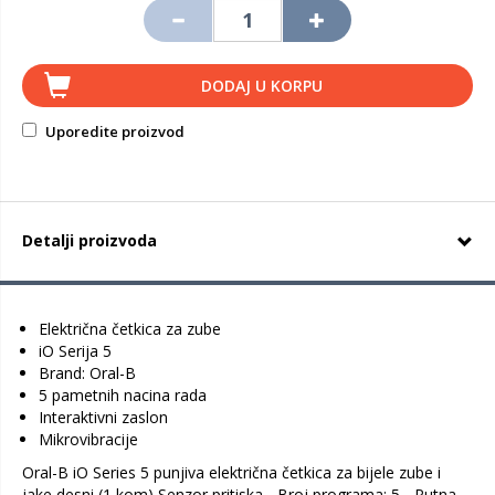
DODAJ U KORPU
Uporedite proizvod
Detalji proizvoda
Električna četkica za zube
iO Serija 5
Brand: Oral-B
5 pametnih nacina rada
Interaktivni zaslon
Mikrovibracije
Oral-B iO Series 5 punjiva električna četkica za bijele zube i
jake desni (1 kom) Senzor pritiska - Broj programa: 5 - Putna