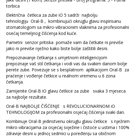
torbica
Električna četkica za zube iO 5 sadrži najbolju
tehnologiju Oral-B , kombinujući okruglu glavu inspirisanu
stomatologom sa mikro-vibracionim vlaknima za profesionalni
osećaj temeljnog čišćenja kod kuće.
Pametni senzor pritiska pomaže vam da četkate ni previše
jako ni previše nježno kako biste bolje zaštitili desni.
Prepoznavanje četkanja s umjetnom inteligencijom
prepoznaje vaš stil četkanja i vodi vas da svakim danom bolje
perete zube. Povezuje se s besplatnom aplikacijom Oral-B za
praćenje i vođenje četkice u realnom vremenu u 6 zona
četkanja.
Zamijenite Oral-B iO glavu četkice za zube svaka 3 mjeseca
za najbolje rezultate.
Oral-B NAJBOLJE ČIŠĆENJE s REVOLUCIONARNOM iO
TEHNOLOGIJOM za profesionalni osjećaj čišćenja svaki dan.
Kombinuje Oral-B jedinstvenu okruglu glavu četkice s nježnim
mikro-vibracijama za osjećaj svježine i čistoće u ustima i 100%
zdravije desni u jednoj sedmici u poređenju sa običnom