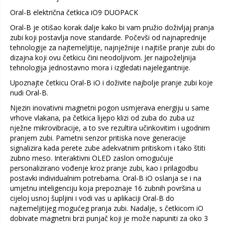
Oral-B električna četkica iO9 DUOPACK
Oral-B je otišao korak dalje kako bi vam pružio doživljaj pranja
zubi koji postavlja nove standarde. Počevši od najnaprednije
tehnologije za najtemeljitije, najnježnije i najtiše pranje zubi do
dizajna koji ovu četkicu čini neodoljivom. Jer najpoželjnija
tehnologija jednostavno mora i izgledati najelegantnije.
Upoznajte četkicu Oral-B iO i doživite najbolje pranje zubi koje
nudi Oral-B.
Njezin inovativni magnetni pogon usmjerava energiju u same
vrhove vlakana, pa četkica lijepo klizi od zuba do zuba uz
nježne mikrovibracije, a to sve rezultira učinkovitim i ugodnim
pranjem zubi. Pametni senzor pritiska nove generacije
signalizira kada perete zube adekvatnim pritiskom i tako štiti
zubno meso. Interaktivni OLED zaslon omogućuje
personalizirano vođenje kroz pranje zubi, kao i prilagodbu
postavki individualnim potrebama. Oral-B iO oslanja se i na
umjetnu inteligenciju koja prepoznaje 16 zubnih površina u
cijeloj usnoj šupljini i vodi vas u aplikaciji Oral-B do
najtemeljitijeg mogućeg pranja zubi. Nadalje, s četkicom iO
dobivate magnetni brzi punjač koji je može napuniti za oko 3