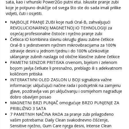
sata, kao i vrhunski Power2Go putni etui. Iskusite pranje zubi
koje je potpuno drukčije od svega što ste do sada imali prilike
vidjeti, čuti i osjetiti.
NAJBOLJE PRANJE ZUBI koje nudi Oral-B, zahvaljujući
REVOLUCIONARNOJ MAGNETNOJ iO TEHNOLOGIJI za
osjećaj profesionalne čistoće i nježno pranje zubi
Četkica iO kombinira slavnu okruglu glavu zubne četkice
Oral-B s jedinstvenim nježnim mikrovibracijama za 100%
zdravije desni u jednom tjednu i do 100% učinkovitije
uklanjanje zubnih naslaga od obične klasične zubne četkice
PAMETNI SENZOR PRITISKA crvenom, bijelom i zelenom
bojom javlja četkate li presnažno, preblago ili s adekvatnom
količinom pritiska
INTERAKTIVNI OLED ZASLON U BOJI signalizira važne
informacije: uključujući načine rada i podsjetnik na zamjenu
glave, pozdravlja vas pri uključivanju i osmijehom nagrađuje
dobro obavljen posao
MAGNETNI BRZI PUNJAČ omogućuje BRZO PUNJENJE ZA
PRIBLIŽNO 3 SATA
7 PAMETNIH NAČINA RADA za pranje zubi prilagođeno
vašim potrebama: Daily Clean svakodnevno čišćenje,
Sensitive nježno, Gum Care njega desni, Intense Clean