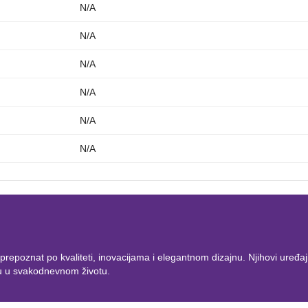
N/A
N/A
N/A
N/A
N/A
N/A
epoznat po kvaliteti, inovacijama i elegantnom dizajnu. Njihovi uređaji z
u u svakodnevnom životu.