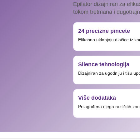
Epilator dizajniran za efi
tokom tretmana i dugotrajn
24 precizne pincete
Efikasno uklanjaju dlačice iz kor
Silence tehnologija
Dizajniran za ugodniju i tišu up
Više dodataka
Prilagođena njega različitih zo