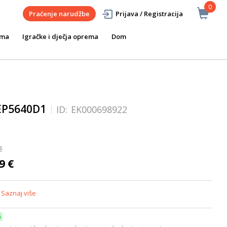
0
Praćenje narudžbe
Prijava / Registracija
ema
Igračke i dječja oprema
Dom
 EP5640D1
ID:
EK000698922
€
9 €
1
Saznaj više
6