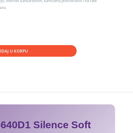
ju, internet bankarstvom, karticama jednokratno i na rate
dana
ODAJ U KORPU
640D1 Silence Soft