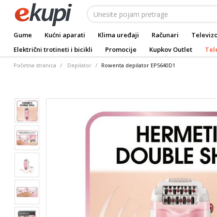
Gume
Kućni aparati
Klima uređaji
Računari
Televizo
Električni trotineti i bicikli
Promocije
Kupkov Outlet
Tel
Početna stranica
Depilator
Rowenta depilator EP5640D1