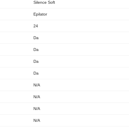
Silence Soft
Epilator
24
Da
Da
Da
Da
N/A
N/A
N/A
N/A