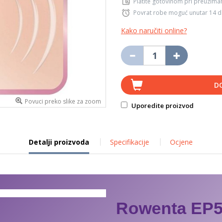
Platite gotovinom pri preuziman
Povrat robe moguć unutar 14 
Kako naručiti online?
D
Povuci preko slike za zoom
Uporedite proizvod
Detalji proizvoda
Specifikacije
Ocjene
Rowenta EP5