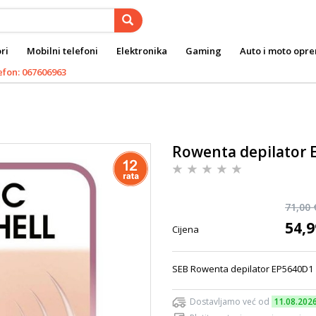
ri
Mobilni telefoni
Elektronika
Gaming
Auto i moto opr
efon: 067606963
Rowenta depilator
71,00 
54,9
Cijena
SEB Rowenta depilator EP5640D
Dostavljamo već od
11.08.202