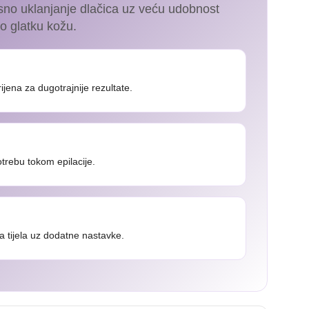
kasno uklanjanje dlačica uz veću udobnost
o glatku kožu.
ijena za dugotrajnije rezultate.
otrebu tokom epilacije.
na tijela uz dodatne nastavke.