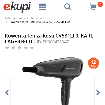
0
Početna stranica
Fenovi za kosu
Rowenta fen za kosu CV581LF0, KARL LAGERFELD
Rowenta fen za kosu CV581LF0, KARL
LAGERFELD
ID
EK000478047