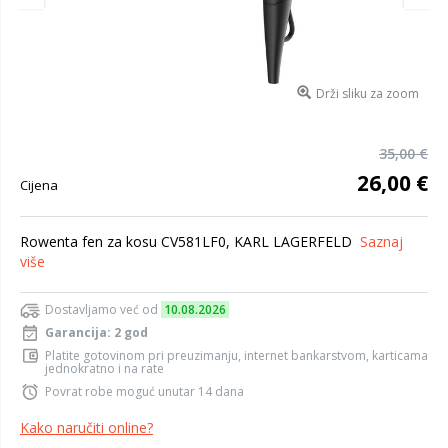
Drži sliku za zoom
35,00 €
26,00 €
Cijena
Rowenta fen za kosu CV581LF0, KARL LAGERFELD
Saznaj
više
Dostavljamo već od
10.08.2026
Garancija: 2 god
Platite gotovinom pri preuzimanju, internet bankarstvom, karticama
jednokratno i na rate
Povrat robe moguć unutar 14 dana
Kako naručiti online?