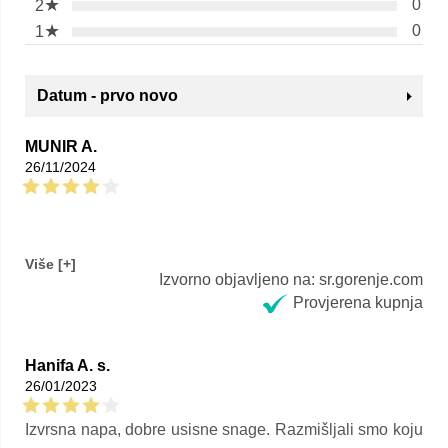
★
0
2
★
0
1
Datum - prvo novo
MUNIR A.
26/11/2024
Izvorno objavljeno na: sr.gorenje.com
Provjerena kupnja
Hanifa A. s.
26/01/2023
Izvrsna napa, dobre usisne snage. Razmišljali smo koju
izabrati s tim karakteristikama, a da bude ugrađena u