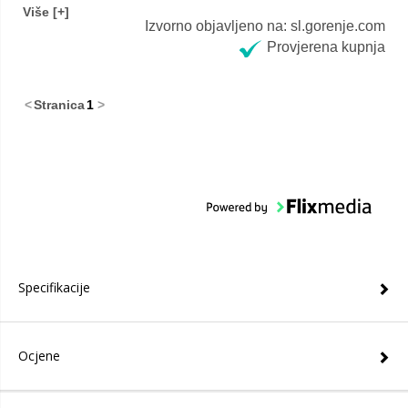
Izvorno objavljeno na: sl.gorenje.com
filtera. Ali to je vrlo moćna i učinkovita napa.
Provjerena kupnja
<
Stranica
1
>
Specifikacije
Ocjene