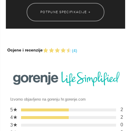
POTPUNE SPECIFIKACIJE +
Ocjene i recenzije
(4)
Izvorno objavljeno na gorenju hr.gorenje.com
★
2
5
★
2
4
★
0
3