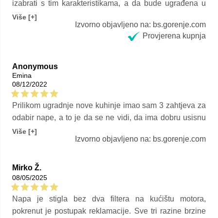
sam element. Ispunila je naša očekivanja.
Više [+]
Izvorno objavljeno na: bs.gorenje.com
Provjerena kupnja
Anonymous
Emina
08/12/2022
Prilikom ugradnje nove kuhinje imao sam 3 zahtjeva za
odabir nape, a to je da se ne vidi, da ima dobru usisnu
snagu i da je cjenovno prihvatljiva. Ova napa je ispunila
Više [+]
Izvorno objavljeno na: bs.gorenje.com
sve moje zahtjeve.
Mirko Ž.
08/05/2025
Napa je stigla bez dva filtera na kućištu motora,
pokrenut je postupak reklamacije. Sve tri razine brzine
su potpuno iste, ali mogu biti drugačije nakon ugradnje
Više [+]