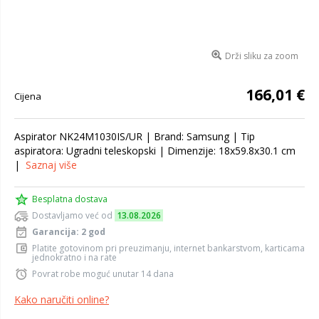
Drži sliku za zoom
166,01 €
Cijena
Aspirator NK24M1030IS/UR | Brand: Samsung | Tip
aspiratora: Ugradni teleskopski | Dimenzije: 18x59.8x30.1 cm
|
Saznaj više
Besplatna dostava
Dostavljamo već od
13.08.2026
Garancija: 2 god
Platite gotovinom pri preuzimanju, internet bankarstvom, karticama
jednokratno i na rate
Povrat robe moguć unutar 14 dana
Kako naručiti online?