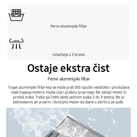
Perivi aluminijski filtar
Uvlačenje s 3 brzine
Ostaje ekstra čist
Perivi aluminijski filtar
Trajan aluminijski filtar koji se može prati štiti ispušni ventilator i produžava
vijek trajanja motora. Hvata ulje i prašinu prije nego što začepi motor ili
protok zraka. Treba ga čistiti samo jednom svaka 3 do 4 tjedna, što je
jednostavno jer je periv i dovoljno malen da stane u perilicu za suđe.