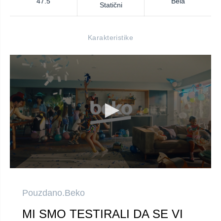
47.5
Bela
Statični
Karakteristike
Pouzdano.Beko
MI SMO TESTIRALI DA SE VI