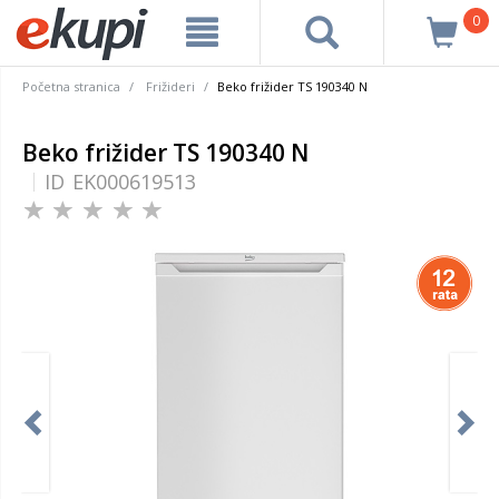
0
Početna stranica
Frižideri
Beko frižider TS 190340 N
Beko frižider TS 190340 N
ID
EK000619513