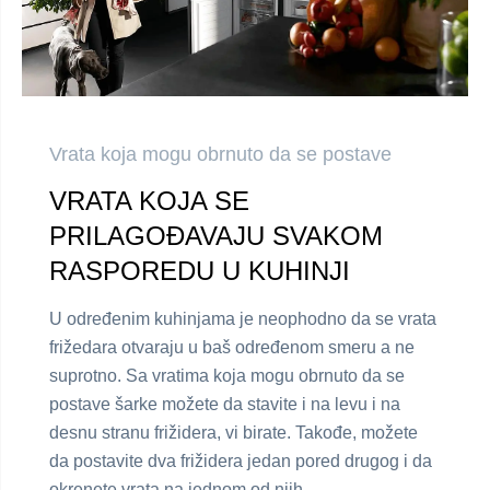
Vrata koja mogu obrnuto da se postave
VRATA KOJA SE
PRILAGOĐAVAJU SVAKOM
RASPOREDU U KUHINJI
U određenim kuhinjama je neophodno da se vrata
frižedara otvaraju u baš određenom smeru a ne
suprotno. Sa vratima koja mogu obrnuto da se
postave šarke možete da stavite i na levu i na
desnu stranu frižidera, vi birate. Takođe, možete
da postavite dva frižidera jedan pored drugog i da
okrenete vrata na jednom od njih.