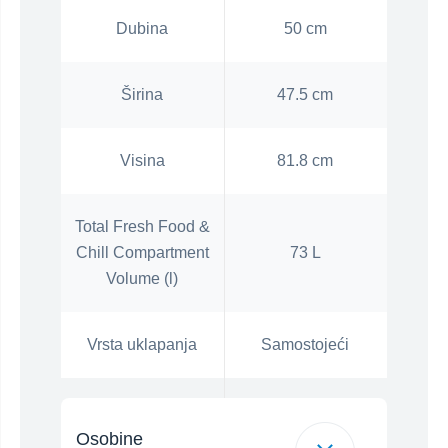
Dubina
50 cm
Širina
47.5 cm
Visina
81.8 cm
Total Fresh Food &
Chill Compartment
73 L
Volume (l)
Vrsta uklapanja
Samostojeći
Osobine