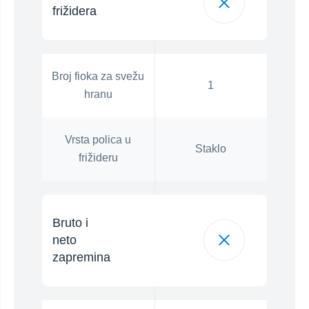
frižidera
Broj fioka za svežu
1
hranu
Vrsta polica u
Staklo
frižideru
Bruto i
neto
zapremina