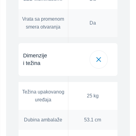
Vrata sa promenom
Da
smera otvaranja
Dimenzije
i težina
Težina upakovanog
25 kg
uređaja
Dubina ambalaže
53.1 cm