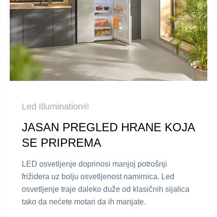
Led Illumination®
JASAN PREGLED HRANE KOJA
SE PRIPREMA
LED osvetljenje doprinosi manjoj potrošnji
frižidera uz bolju osvetljenost namirnica. Led
osvetljenje traje daleko duže od klasičnih sijalica
tako da nećete motari da ih manjate.