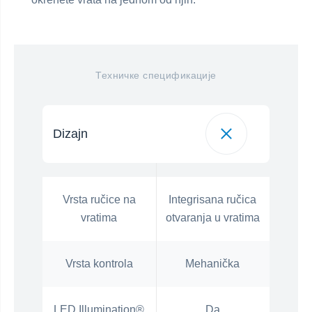
Техничке спецификације
Dizajn
Vrsta ručice na
Integrisana ručica
vratima
otvaranja u vratima
Vrsta kontrola
Mehanička
LED Illumination®
Da