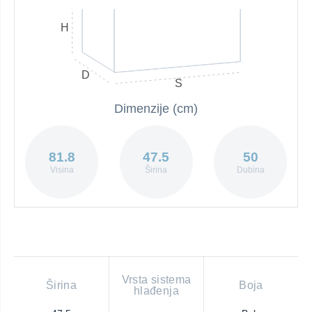
H
D
S
Dimenzije (cm)
81.8
47.5
50
Visina
Širina
Dubina
Vrsta sistema
Širina
Boja
hlađenja