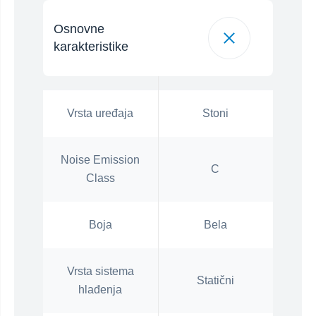
Osnovne
karakteristike
Vrsta uređaja
Stoni
Noise Emission
C
Class
Boja
Bela
Vrsta sistema
Statični
hlađenja