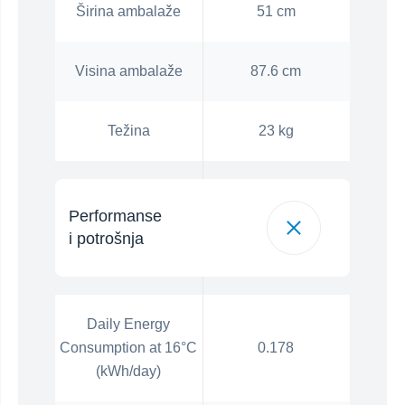
Širina ambalaže
51 cm
Visina ambalaže
87.6 cm
Težina
23 kg
Performanse
i potrošnja
Daily Energy
Consumption at 16°C
0.178
(kWh/day)