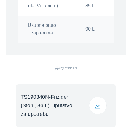
Total Volume (l)
85 L
Ukupna bruto
90 L
zapremina
Документи
TS190340N-Frižider
(Stoni, 86 L)-Uputstvo
za upotrebu