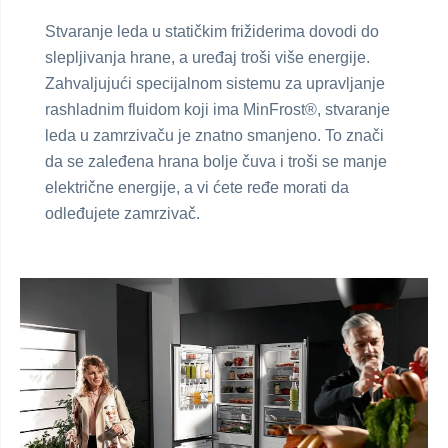
Stvaranje leda u statičkim frižiderima dovodi do
slepljivanja hrane, a uređaj troši više energije.
Zahvaljujući specijalnom sistemu za upravljanje
rashladnim fluidom koji ima MinFrost®, stvaranje
leda u zamrzivaču je znatno smanjeno. To znači
da se zaleđena hrana bolje čuva i troši se manje
električne energije, a vi ćete ređe morati da
odleđujete zamrzivač.