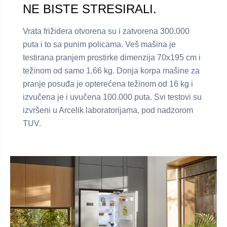
NE BISTE STRESIRALI.
Vrata frižidera otvorena su i zatvorena 300.000
puta i to sa punim policama. Veš mašina je
testirana pranjem prostirke dimenzija 70x195 cm i
težinom od samo 1.66 kg. Donja korpa mašine za
pranje posuđa je opterećena težinom od 16 kg i
izvučena je i uvučena 100.000 puta. Svi testovi su
izvršeni u Arcelik laboratorijama, pod nadzorom
TUV.