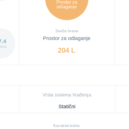
Prostor za
odlaganje
Sveža hrana
Prostor za odlaganje
7.4
bina
204 L
Vrsta sistema hlađenja
Statični
Karakteristike