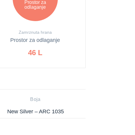
Prostor za
odlaganje
Zamrznuta hrana
Prostor za odlaganje
46 L
Boja
New Silver – ARC 1035