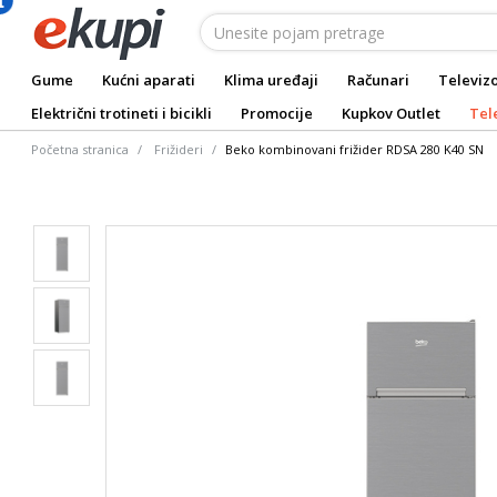
Gume
Kućni aparati
Klima uređaji
Računari
Televizo
Električni trotineti i bicikli
Promocije
Kupkov Outlet
Tel
Početna stranica
Frižideri
Beko kombinovani frižider RDSA 280 K40 SN