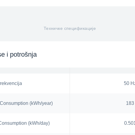
Техничке спецификације
e i potrošnja
rekvencija
50 H
Consumption (kWh/year)
183
 Consumption (kWh/day)
0.50