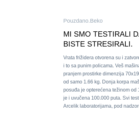
Pouzdano.Beko
MI SMO TESTIRALI D
BISTE STRESIRALI.
Vrata frižidera otvorena su i zatv
i to sa punim policama. Veš mašina
pranjem prostirke dimenzija 70x19
od samo 1.66 kg. Donja korpa maš
posuđa je opterećena težinom od 
je i uvučena 100.000 puta. Svi test
Arcelik laboratorijama, pod nadz