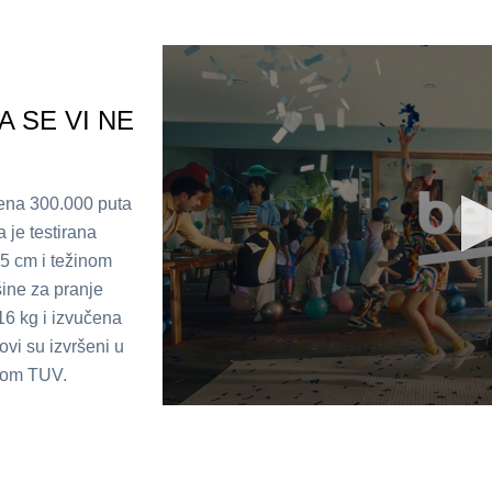
A SE VI NE
orena 300.000 puta
 je testirana
5 cm i težinom
ine za pranje
16 kg i izvučena
ovi su izvršeni u
orom TUV.