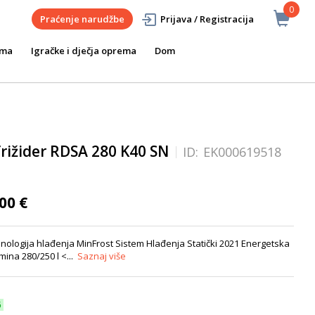
0
Praćenje narudžbe
Prijava / Registracija
ema
Igračke i dječja oprema
Dom
rižider RDSA 280 K40 SN
ID:
EK000619518
00 €
nologija hlađenja MinFrost Sistem Hlađenja Statički 2021 Energetska
ina 280/250 l <...
Saznaj više
6