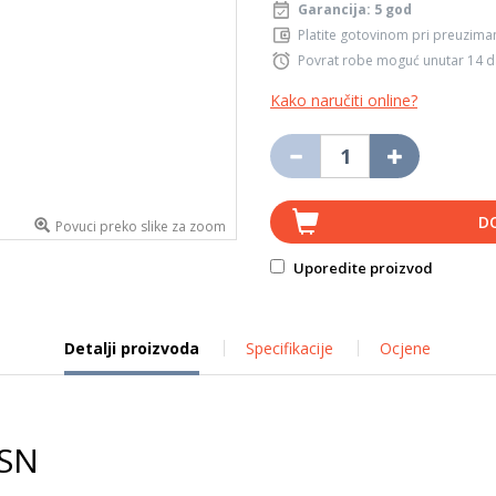
Garancija: 5 god
Platite gotovinom pri preuziman
Povrat robe moguć unutar 14 
Kako naručiti online?
D
Povuci preko slike za zoom
Uporedite proizvod
Detalji proizvoda
Specifikacije
Ocjene
0SN