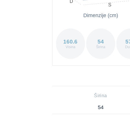
D
S
Dimenzije (cm)
160.6
54
5
Visina
Širina
Du
Širina
54