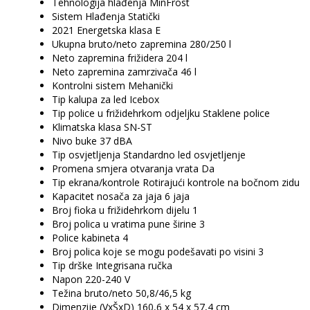
Tehnologija hlađenja MinFrost
Sistem Hlađenja Statički
2021 Energetska klasa E
Ukupna bruto/neto zapremina 280/250 l
Neto zapremina frižidera 204 l
Neto zapremina zamrzivača 46 l
Kontrolni sistem Mehanički
Tip kalupa za led Icebox
Tip police u frižidehrkom odjeljku Staklene police
Klimatska klasa SN-ST
Nivo buke 37 dBA
Tip osvjetljenja Standardno led osvjetljenje
Promena smjera otvaranja vrata Da
Tip ekrana/kontrole Rotirajući kontrole na bočnom zidu
Kapacitet nosača za jaja 6 jaja
Broj fioka u frižidehrkom dijelu 1
Broj polica u vratima pune širine 3
Police kabineta 4
Broj polica koje se mogu podešavati po visini 3
Tip drške Integrisana ručka
Napon 220-240 V
Težina bruto/neto 50,8/46,5 kg
Dimenzije (VxŠxD) 160,6 x 54 x 57,4 cm