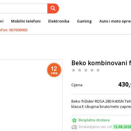
ri
Mobilni telefoni
Elektronika
Gaming
Auto i moto opr
efon: 067606963
Beko kombinovani f
430,
Cijena
Beko frižider RDSA 280 K40SN Teh
klasa E Ukupna bruto/neto zaprem
Besplatna dostava
Dostavljamo već od
12.08.202