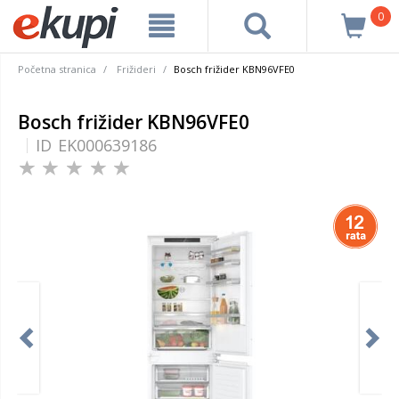
0
Početna stranica
Frižideri
Bosch frižider KBN96VFE0
Bosch frižider KBN96VFE0
ID
EK000639186