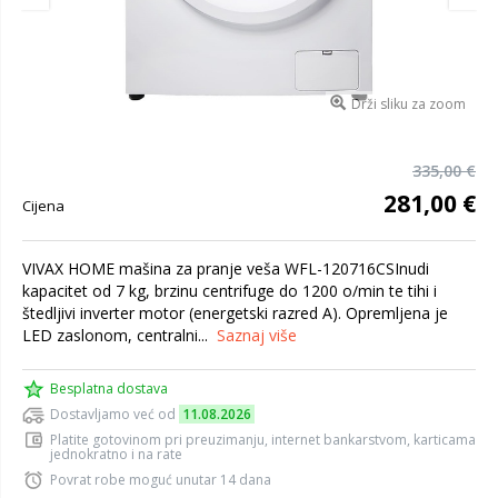
Drži sliku za zoom
335,00 €
281,00 €
Cijena
VIVAX HOME mašina za pranje veša WFL-120716CSInudi
kapacitet od 7 kg, brzinu centrifuge do 1200 o/min te tihi i
štedljivi inverter motor (energetski razred A). Opremljena je
LED zaslonom, centralni...
Saznaj više
Besplatna dostava
Dostavljamo već od
11.08.2026
Platite gotovinom pri preuzimanju, internet bankarstvom, karticama
jednokratno i na rate
Povrat robe moguć unutar 14 dana