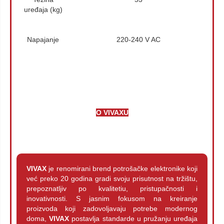
uređaja (kg)
Napajanje
220-240 V AC
O VIVAXU
VIVAX
je renomirani brend potrošačke elektronike koji
već preko 20 godina gradi svoju prisutnost na tržištu,
prepoznatljiv po kvalitetiu, pristupačnosti i
inovativnosti. S jasnim fokusom na kreiranje
proizvoda koji zadovoljavaju potrebe modernog
doma,
VIVAX
postavlja standarde u pružanju uređaja