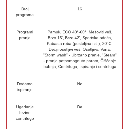
Broj
16
programa
Programi
Pamuk, ECO 40°-60°, Mešoviti veš,
pranja
Brzo 15', Brzo 42', Sportska odeća,
Kabasta roba (posteljina i sl.), 20°C,
Dečiji osetljivi veš, Osetljivo, Vuna,
"Storm wash" - Ubrzano pranje, "Steam"
- pranje potpomognuto parom, Čišćenje
bubnja, Centrifuga, Ispiranje i centrifuga
Dodatno
Ne
ispiranje
Ugađanje
Da
brzine
centrifuge