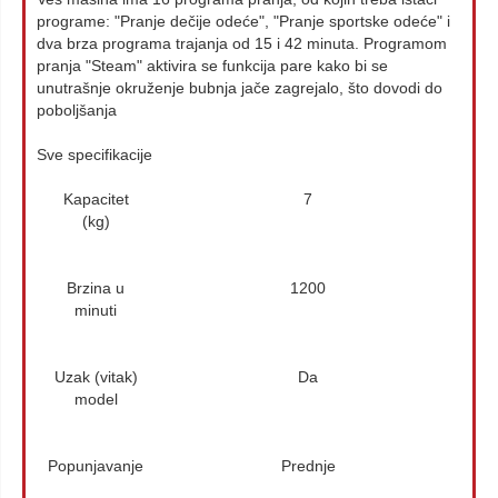
programe: "Pranje dečije odeće", "Pranje sportske odeće" i
dva brza programa trajanja od 15 i 42 minuta. Programom
pranja "Steam" aktivira se funkcija pare kako bi se
unutrašnje okruženje bubnja jače zagrejalo, što dovodi do
poboljšanja
Sve specifikacije
Kapacitet
7
(kg)
Brzina u
1200
minuti
Uzak (vitak)
Da
model
Popunjavanje
Prednje