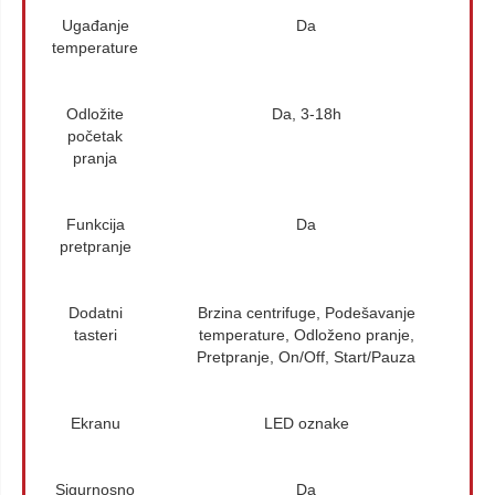
Ugađanje
Da
temperature
Odložite
Da, 3-18h
početak
pranja
Funkcija
Da
pretpranje
Dodatni
Brzina centrifuge, Podešavanje
tasteri
temperature, Odloženo pranje,
Pretpranje, On/Off, Start/Pauza
Ekranu
LED oznake
Sigurnosno
Da