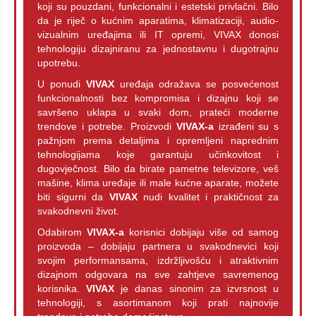
koji su pouzdani, funkcionalni i estetski privlačni. Bilo
da je riječ o kućnim aparatima, klimatizaciji, audio-
vizualnim uređajima ili IT opremi, VIVAX donosi
tehnologiju dizajniranu za jednostavnu i dugotrajnu
upotrebu.
U ponudi
VIVAX
uređaja odražava se posvećenost
funkcionalnosti bez kompromisa i dizajnu koji se
savršeno uklapa u svaki dom, prateći moderne
trendove i potrebe. Proizvodi
VIVAX-a
izrađeni su s
pažnjom prema detaljima i opremljeni naprednim
tehnologijama koje garantuju učinkovitost i
dugovječnost. Bilo da birate pametne televizore, veš
mašine, klima uređaje ili male kućne aparate, možete
biti sigurni da
VIVAX
nudi kvalitet i praktičnost za
svakodnevni život.
Odabirom
VIVAX-a
korisnici dobijaju više od samog
proizvoda – dobijaju partnera u svakodnevici koji
svojim performansama, izdržljivošću i atraktivnim
dizajnom odgovara na sve zahtjeve savremenog
korisnika.
VIVAX
je danas sinonim za izvrsnost u
tehnologiji, s asortimanom koji prati najnovije