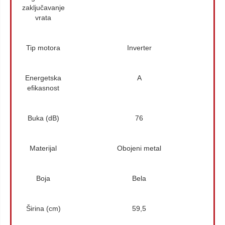
zaključavanje
vrata
Tip motora
Inverter
Energetska
A
efikasnost
Buka (dB)
76
Materijal
Obojeni metal
Boja
Bela
Širina (cm)
59,5