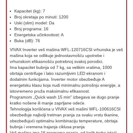
Kapacitet (kg): 7
Broj okretaja po minuti: 1200
Uski (slim) model: Da
Broj programa: 16
Energetska učinkovitost: A
Buka (dB): 76
VIVAX Inverter veš mašina WFL-120716CSI vrhunska je veš
mašina koja se odlikuje jednostavnošću upotrebe i
vrhunskom efikasnošću potrebnoj svakoj porodici.
Ima kapacitet bubnja od 7 kg, sa velikim vratima, 1000
obrtaja centrifuge i lako razumljivim LED ekranom i
dodatnim funkcijama. Inverter motor obezbeđuje A
energetsku klasu koja nudi minimalnu potrošnju energije, a
istovremeno pruža maksimalnu efikasnost.
Programom „Quick wash 15 min“ izbegava se dugo pranje
kratko nošene ili manje zaprljane odeće.
Tehnologija korišćena u VIVAX veš mašini WFL-100616CSI
obezbeđuje najbolji tretman pranja za svaku vrstu tkanine,
obezbeđujući optimalnu kombinaciju temperature, obrtaja
bubnja i vremena trajanja ciklusa pranja.
Veš mašina ima 16 programa pranja, od kojih treba istaći