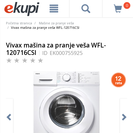
0
Početna stranica
Mašine za pranje veša
Vivax mašina za pranje veša WFL-120716CSI
Vivax mašina za pranje veša WFL-
120716CSI
ID
EK000755925