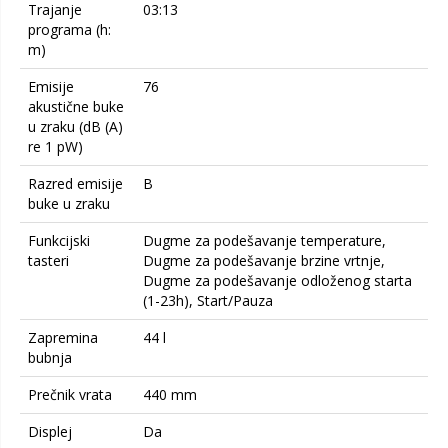
Trajanje
03:13
programa (h:
m)
Emisije
76
akustične buke
u zraku (dB (A)
re 1 pW)
Razred emisije
B
buke u zraku
Funkcijski
Dugme za podešavanje temperature,
tasteri
Dugme za podešavanje brzine vrtnje,
Dugme za podešavanje odloženog starta
(1-23h), Start/Pauza
Zapremina
44 l
bubnja
Prečnik vrata
440 mm
Displej
Da