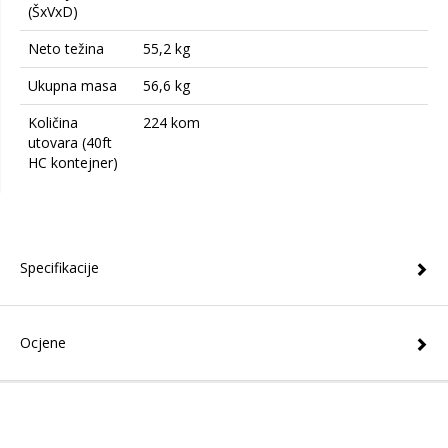
(ŠxVxD)
Neto težina
55,2 kg
Ukupna masa
56,6 kg
Količina
224 kom
utovara (40ft
HC kontejner)
Specifikacije
Ocjene