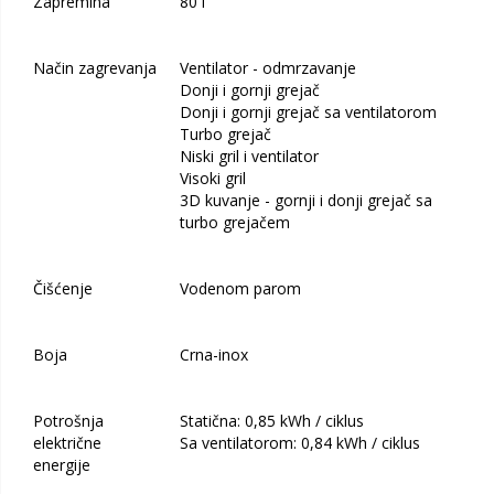
Zapremina
80 l
Način zagrevanja
Ventilator - odmrzavanje
Donji i gornji grejač
Donji i gornji grejač sa ventilatorom
Turbo grejač
Niski gril i ventilator
Visoki gril
3D kuvanje - gornji i donji grejač sa
turbo grejačem
Čišćenje
Vodenom parom
Boja
Crna-inox
Potrošnja
Statična: 0,85 kWh / ciklus
električne
Sa ventilatorom: 0,84 kWh / ciklus
energije