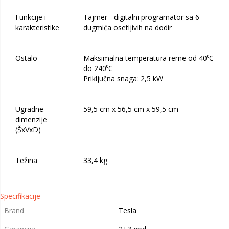
Funkcije i
Tajmer - digitalni programator sa 6
karakteristike
dugmića osetljivih na dodir
Ostalo
Maksimalna temperatura rerne od 40⁰C
do 240⁰C
Priključna snaga: 2,5 kW
Ugradne
59,5 cm x 56,5 cm x 59,5 cm
dimenzije
(ŠxVxD)
Težina
33,4 kg
Specifikacije
Brand
Tesla