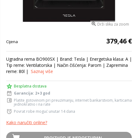
Drži sliku za zoom
379,46 €
Cijena
Ugradna rerna BO900SX | Brand: Tesla | Energetska klasa: A |
Tip rerne: Ventilatorska | Način čišćenja: Parom | Zapremina
rerne: 80l |
Saznaj više
Besplatna dostava
Garancija: 2+3 god
Platite gotovinom pri preuzimanju, internet bankarstvom, karticama
jednokratno i na rate
Povrat robe moguć unutar 14 dana
Kako naručiti online?
PROIZVOD JE NEDOSTUPAN