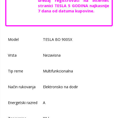
uređaj registrovati na internet
stranici
TESLA 5
GODINA
najkasnije
7 dana od datuma kupovine.
Model
TESLA BO 900SX
Vrsta
Nezavisna
Tip rerne
Multifunkcionalna
Način rukovanja
Elektronsko na dodir
Energetski razred
A