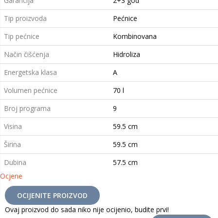
Garancija
2+3 god
Tip proizvoda
Pećnice
Tip pećnice
Kombinovana
Način čišćenja
Hidroliza
Energetska klasa
A
Volumen pećnice
70 l
Broj programa
9
Visina
59.5 cm
Širina
59.5 cm
Dubina
57.5 cm
Ocjene
OCIJENITE PROIZVOD
Ovaj proizvod do sada niko nije ocijenio, budite prvi!