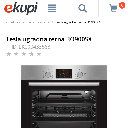
0
Početna stranica
Pećnice
Tesla ugradna rerna BO900SX
Tesla ugradna rerna BO900SX
ID
EK000433568