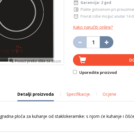
Garancija: 2 god
Platite gotovinom pri preuziman
Povrat robe moguć unutar 14 
Kako naručiti online?
D
Povuci preko slike za zoom
Uporedite proizvod
Detalji proizvoda
Specifikacije
Ocjene
dna ploča za kuhanje od staklokeramike: s njom će kuhanje i čišćenj