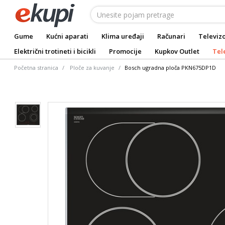
Gume
Kućni aparati
Klima uređaji
Računari
Televizo
Električni trotineti i bicikli
Promocije
Kupkov Outlet
Tel
Početna stranica
Ploče za kuvanje
Bosch ugradna ploča PKN675DP1D