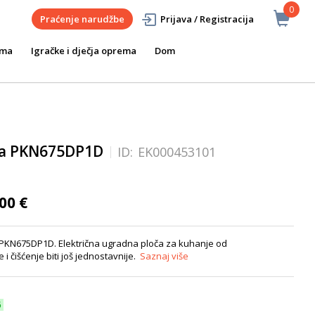
0
Praćenje narudžbe
Prijava / Registracija
ema
Igračke i dječja oprema
Dom
ča PKN675DP1D
ID:
EK000453101
00 €
PKN675DP1D. Električna ugradna ploča za kuhanje od
i čišćenje biti još jednostavnije.
Saznaj više
6