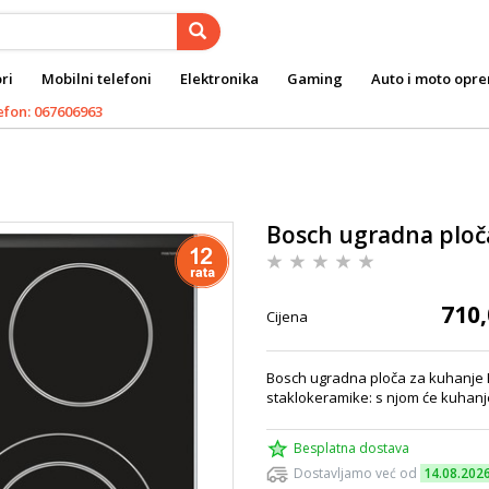
ri
Mobilni telefoni
Elektronika
Gaming
Auto i moto opr
efon: 067606963
Bosch ugradna plo
710,
Cijena
Bosch ugradna ploča za kuhanje 
staklokeramike: s njom će kuhanje 
Besplatna dostava
Dostavljamo već od
14.08.202