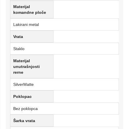
Materijal
komandne ploče
Lakirani metal
Vrata
Staklo
Materijal
unutrašnjosti
rerne
SilverMatte
Poklopac
Bez poklopca
Šarka vrata