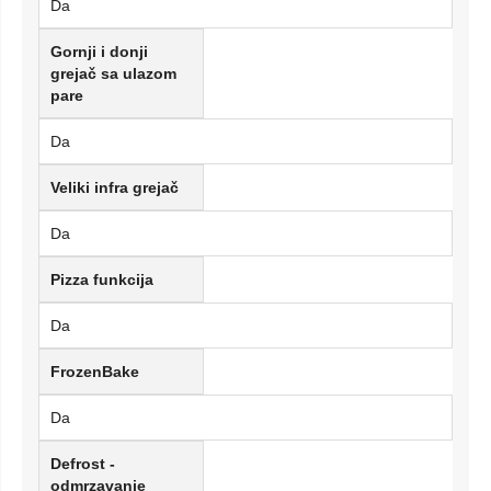
Da
Gornji i donji
grejač sa ulazom
pare
Da
Veliki infra grejač
Da
Pizza funkcija
Da
FrozenBake
Da
Defrost -
odmrzavanje