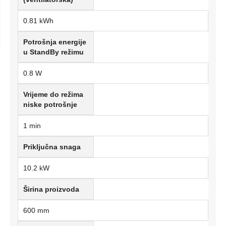
0.81 kWh
Potrošnja energije
u StandBy režimu
0.8 W
Vrijeme do režima
niske potrošnje
1 min
Priključna snaga
10.2 kW
Širina proizvoda
600 mm