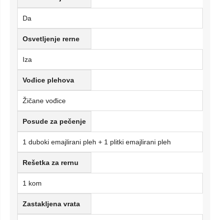
Da
Osvetljenje rerne
Iza
Vođice plehova
Žičane vođice
Posude za pečenje
1 duboki emajlirani pleh + 1 plitki emajlirani pleh
Rešetka za rernu
1 kom
Zastakljena vrata