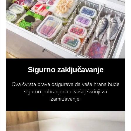
Sigurno zaključavanje
Ova čvrsta brava osigurava da vaša hrana bude
sigurno pohranjena u vašoj škrinji za
zamrzavanje.