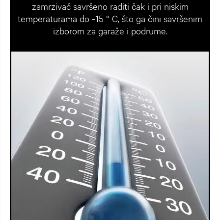
zamrzivač savršeno raditi čak i pri niskim
temperaturama do -15 ° C, što ga čini savršenim
izborom za garaže i podrume.