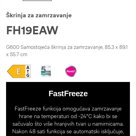
Škrinja za zamrzavanje
FH19EAW
G600 Samostojeća škrinja za zamrzavanje, 85.3 x 89.1
x 55.7 cm
FastFreeze
FastFreeze funkcija omogućava zamrzavanje
hrane na temperaturi od -24°C kako bi se
sačuvalo što više hranjivih tvari u namirnicama.
Nakon 48 sati funkcija se automatski isključuje,