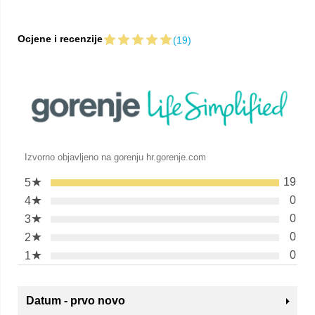
Ocjene i recenzije
(19)
Izvorno objavljeno na gorenju hr.gorenje.com
★
19
5
★
0
4
★
0
3
★
0
2
★
0
1
Datum - prvo novo