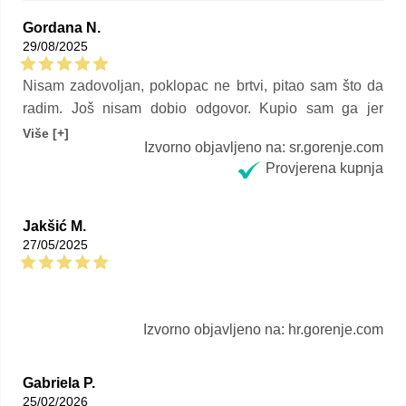
Gordana N.
29/08/2025
Nisam zadovoljan, poklopac ne brtvi, pitao sam što da
radim. Još nisam dobio odgovor. Kupio sam ga jer
uvijek imam povjerenja u gorenje i do sada nisam imao
Više [+]
Izvorno objavljeno na: sr.gorenje.com
loše iskustvo. Mislim da je to tvornička greška i da bi ga
Provjerena kupnja
proizvođač trebao zamijeniti novim ispravnim uređajem.
A ovaj bi trebao biti vraćen u tvornicu.
Jakšić M.
27/05/2025
Izvorno objavljeno na: hr.gorenje.com
Gabriela P.
25/02/2026