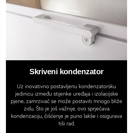
Skriveni kondenzator
Uz inovativno postavljenu kondenzatorsku
jedinicu između stijenke uređaja i izolacijske
pjene, zamrzivač se može postaviti mnogo bliže
zidu. Što je još važnije, ovo sprječava
kondenzaciju, čišćenje je puno lakše i osigurava
tiši rad.