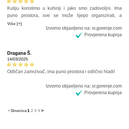
Kutiju koristimo u kuhinji i jako smo zadovoljni. Ima
puno prostora, sve se može lijepo organizirati, a
poklopac se lako otvara i zatvara. Ono što nam je
Više [+]
Izvorno objavljeno na: sr.gorenje.com
posebno važno jest da je izuzetno tiha - gotovo nečujna,
Provjerena kupnja
što je idealno jer je u kuhinji. Savršeno održava
temperaturu i brzo zamrzava hranu. Stabilna je, čini se
kvalitetnom i pouzdanom. Za svaku preporuku, posebno
Dragana Š.
ako tražite tihu i praktičnu zamrzivačicu za svakodnevnu
14/03/2025
upotrebu.
Odličan zamrzivač, ima puno prostora i odlično hladi!
Izvorno objavljeno na: sr.gorenje.com
Provjerena kupnja
<
Stranica
1
2
3
4
>