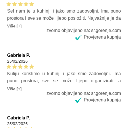
Sef nam je u kuhinji i jako smo zadovoljni. Ima puno
prostora i sve se može lijepo posložiti. Najvažnije je da
je izuzetno tih, uopće ga se ne čuje. Dobro zamrzava i
Više [+]
Izvorno objavljeno na: sr.gorenje.com
pouzdan je za svakodnevnu upotrebu. Preporučujem
Provjerena kupnja
ga.
Gabriela P.
25/02/2026
Kutiju koristimo u kuhinji i jako smo zadovoljni. Ima
puno prostora, sve se može lijepo organizirati, a
poklopac se lako otvara i zatvara. Iznimno je tiha, uopće
Više [+]
Izvorno objavljeno na: sr.gorenje.com
je se ne čuje dok radi. Savršeno održava temperaturu i
Provjerena kupnja
brzo zamrzava hranu.
Gabriela P.
25/02/2026