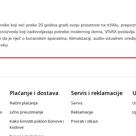
ke koji već preko 20 godina gradi svoju prisutnost na tržištu, prepoznatl
e proizvoda koji zadovoljavaju potrebe modernog doma, VIVAX postavlja 
ilo da je riječ o kućanskim aparatima, klimatizaciji, audio-vizualnim uređ
rebu.
Plaćanje i dostava
Servis i reklamacije
U
Načini plaćanja
Servis
Us
pi
Lično preuzimanje
Reklamacije
Iz
Kako koristiti poklon bonove i
Povrati i otkazi
kodove