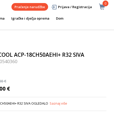
0
Praćenje narudžbe
Prijava / Registracija
ema
Igračke i dječja oprema
Dom
 COOL ACP-18CH50AEHI+ R32 SIVA
0540360
00 €
00 €
-18CH50AEHI+ R32 SIVA OGLEDALO
Saznaj više