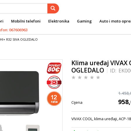
ri
Mobilni telefoni
Elektronika
Gaming
Auto i moto opr
efon: 067606963
EHI+ R32 SIVA OGLEDALO
Klima uređaj VIVAX
OGLEDALO
ID:
EK00
1.458,
958,
Cijena
VIVAX COOL, klima uređaji, ACP