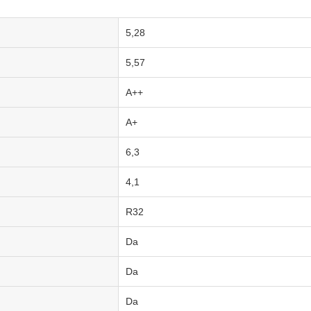
5,28
5,57
A++
A+
6,3
4,1
R32
Da
Da
Da