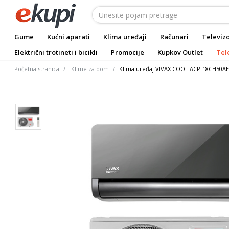
Gume
Kućni aparati
Klima uređaji
Računari
Televizo
Električni trotineti i bicikli
Promocije
Kupkov Outlet
Tel
Početna stranica
Klime za dom
Klima uređaj VIVAX COOL ACP-18CH50A