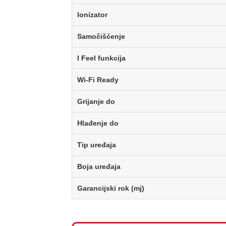
Ionizator
Samočišćenje
I Feel funkcija
Wi-Fi Ready
Grijanje do
Hlađenje do
Tip uređaja
Boja uređaja
Garancijski rok (mj)