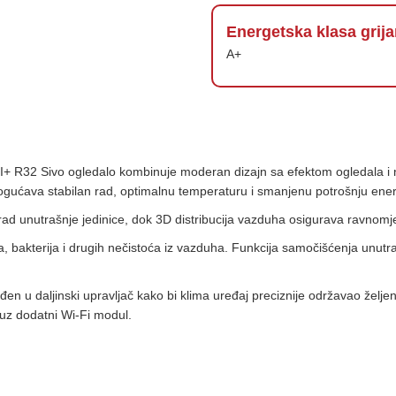
Energetska klasa grija
A+
32 Sivo ogledalo kombinuje moderan dizajn sa efektom ogledala i nap
mogućava stabilan rad, optimalnu temperaturu i smanjenu potrošnju ener
ad unutrašnje jedinice, dok 3D distribucija vazduha osigurava ravnomjer
na, bakterija i drugih nečistoća iz vazduha. Funkcija samočišćenja unutr
ađen u daljinski upravljač kako bi klima uređaj preciznije održavao žel
uz dodatni Wi-Fi modul.