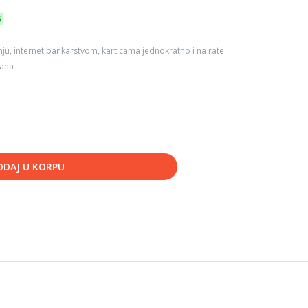
6
ju, internet bankarstvom, karticama jednokratno i na rate
dana
ODAJ U KORPU