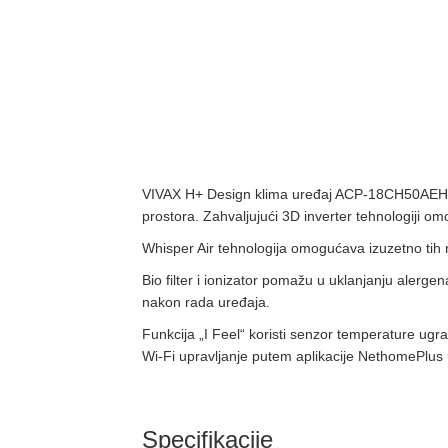
VIVAX H+ Design klima uređaj ACP-18CH50AEHI+ R
prostora. Zahvaljujući 3D inverter tehnologiji o
Whisper Air tehnologija omogućava izuzetno tih r
Bio filter i ionizator pomažu u uklanjanju alerge
nakon rada uređaja.
Funkcija „I Feel“ koristi senzor temperature ugr
Wi-Fi upravljanje putem aplikacije NethomePlus 
Specifikacije