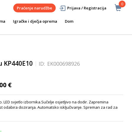
0
Praćenje narudžbe
Prijava / Registracija
ema
Igračke i dječja oprema
Dom
fu KP440E10
ID:
EK000698926
00 €
. LED svjetlo izbornika.Sučelje osjetljivo na dodir. Zapremina
t odabira doziranja. Automatsko isključivanje. Spreman za rad za