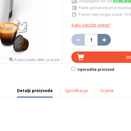
Dostavljamo već od
07.08.202
Platite gotovinom pri preuziman
Povrat robe moguć unutar 14 
Kako naručiti online?
D
Povuci preko slike za zoom
Uporedite proizvod
Detalji proizvoda
Specifikacije
Ocjene