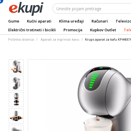
Gume
Kućni aparati
Klima uređaji
Računari
Televizo
Električni trotineti i bicikli
Promocije
Kupkov Outlet
Tel
Početna stranica
Aparati za espresso kavu
Krups aparat za kafu KP440E1