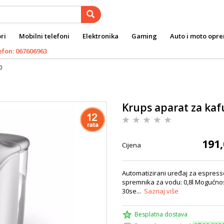
ri
Mobilni telefoni
Elektronika
Gaming
Auto i moto opr
efon: 067606963
0
Krups aparat za ka
191,
Cijena
Automatizirani uređaj za espresso
spremnika za vodu: 0,8l Mogućnos
30se...
Saznaj više
Besplatna dostava