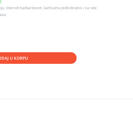
6
ju, internet bankarstvom, karticama jednokratno i na rate
dana
ODAJ U KORPU