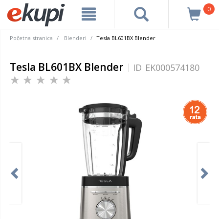
0
Početna stranica
Blenderi
Tesla BL601BX Blender
Tesla BL601BX Blender
ID
EK000574180