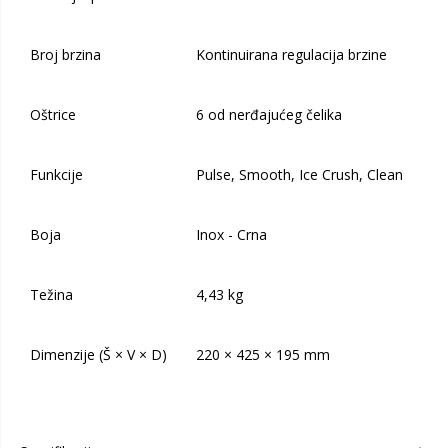
Broj brzina
Kontinuirana regulacija brzine
Oštrice
6 od nerđajućeg čelika
Funkcije
Pulse, Smooth, Ice Crush, Clean
Boja
Inox - Crna
Težina
4,43 kg
Dimenzije (Š × V × D)
220 × 425 × 195 mm