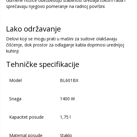
Gumene nožice obezbeđuju stabilnost uređaja tokom rada i
sprečavaju njegovo pomeranje na radnoj površini.
Lako održavanje
Delovi koji se mogu prati u mašini za sudove olakšavaju
čišćenje, dok prostor za odlaganje kabla doprinosi urednijoj
kuhinji.
Tehničke specifikacije
Model
BL601BX
Snaga
1400 W
Kapacitet posude
1,75 l
Materijal posude
Staklo