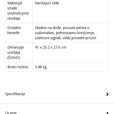
Materijal
Nerđajući čelik
izrade
unutrašnjosti
uređaja
Dodatni
Hladno na dodir, posuda periva u
benefiti
sudomašini, jednostavno korišćenje,
svetlosni signali, veliki providni prozor
Dimenzije
41 x 25.2 x 27.6 cm
uređaja
(ŠxVxD)
Bruto težina
3.48 kg
Specifikacije
Ocjene