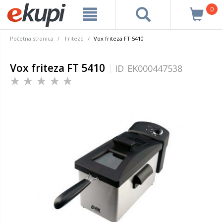
0
Početna stranica
Friteze
Vox friteza FT 5410
Vox friteza FT 5410
ID
EK000447538