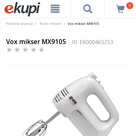
0
Početna stranica
Ručni mikseri
Vox mikser MX9105
Vox mikser MX9105
ID
EK000465253